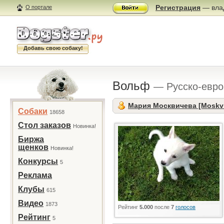
Регистрация
— влад
О портале
Добавь свою собаку!
Вольф
— Русско-евро
Мария Москвичева [Moskv
Собаки
18658
Стол заказов
Новинка!
Биржа
щенков
Новинка!
Конкурсы
5
Реклама
Клубы
615
Видео
1873
Рейтинг
5.000
после
7
голосов
Рейтинг
5