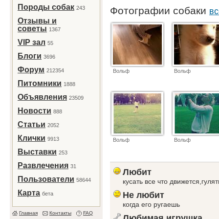
Породы собак
243
Фотографии собаки
вс
Отзывы и
советы
1367
VIP зал
55
Блоги
3696
Форум
212354
Вольф
Вольф
Питомники
1888
Объявления
23509
Новости
888
Статьи
2052
Клички
9913
Вольф
Вольф
Выставки
253
Развлечения
31
Любит
Пользователи
58644
кусать все что движется,гуля
Карта
Не любит
бета
когда его ругаешь
Главная
Контакты
FAQ
Любимая игрушка