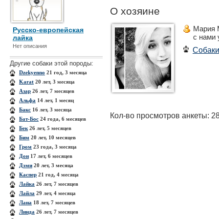
О хозяине
Мария 
Русско-европейская
с нами
лайка
Нет описания
Собак
Другие собаки этой породы:
Dzekyenno
21 год, 3 месяца
Karat
20 лет, 3 месяца
Азар
26 лет, 7 месяцев
Альфа
14 лет, 1 месяц
Бакс
16 лет, 3 месяца
Кол-во просмотров анкеты: 2
Бат-Бос
24 года, 6 месяцев
Бек
26 лет, 5 месяцев
Бим
20 лет, 10 месяцев
Гром
23 года, 3 месяца
Дон
17 лет, 6 месяцев
Дэми
20 лет, 3 месяца
Каспер
21 год, 4 месяца
Лайка
26 лет, 7 месяцев
Лайла
29 лет, 4 месяца
Лана
18 лет, 7 месяцев
Линда
26 лет, 7 месяцев