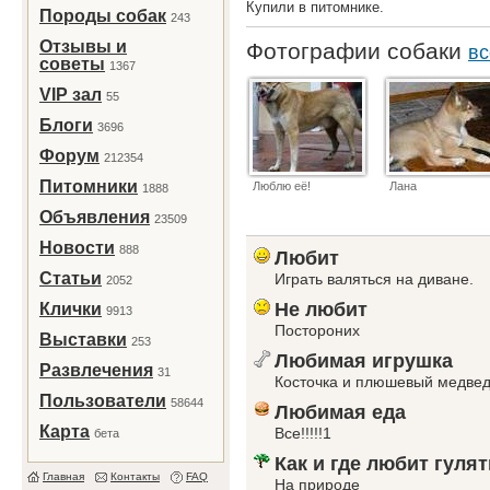
Купили в питомнике.
Породы собак
243
Отзывы и
Фотографии собаки
вс
советы
1367
VIP зал
55
Блоги
3696
Форум
212354
Питомники
Люблю её!
Лана
1888
Объявления
23509
Новости
888
Любит
Статьи
Играть валяться на диване.
2052
Не любит
Клички
9913
Постороних
Выставки
253
Любимая игрушка
Развлечения
31
Косточка и плюшевый медве
Пользователи
58644
Любимая еда
Карта
Все!!!!!1
бета
Как и где любит гулят
Главная
Контакты
FAQ
На природе