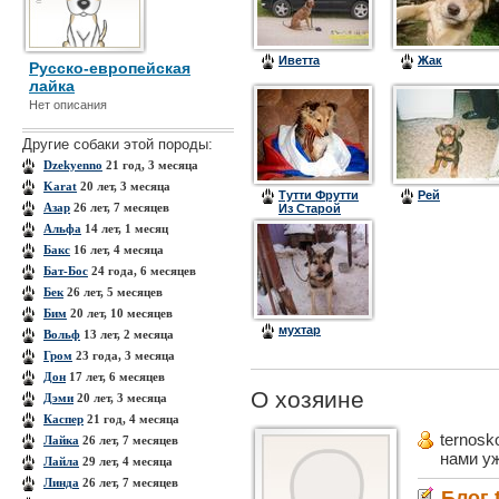
Иветта
Жак
Русско-европейская
лайка
Нет описания
Другие собаки этой породы:
Dzekyenno
21 год, 3 месяца
Karat
20 лет, 3 месяца
Тутти Фрутти
Рей
Азар
26 лет, 7 месяцев
Из Старой
Шуи (
Альфа
14 лет, 1 месяц
Джессика )
Бакс
16 лет, 4 месяца
Бат-Бос
24 года, 6 месяцев
Бек
26 лет, 5 месяцев
Бим
20 лет, 10 месяцев
мухтар
Вольф
13 лет, 2 месяца
Гром
23 года, 3 месяца
Дон
17 лет, 6 месяцев
О хозяине
Дэми
20 лет, 3 месяца
Каспер
21 год, 4 месяца
ternosk
Лайка
26 лет, 7 месяцев
нами у
Лайла
29 лет, 4 месяца
Линда
26 лет, 7 месяцев
Блог 