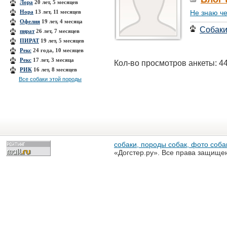
Лора
20 лет, 5 месяцев
Нора
13 лет, 11 месяцев
Не знаю че
Офелия
19 лет, 4 месяца
Собак
пират
26 лет, 7 месяцев
ПИРАТ
19 лет, 5 месяцев
Рекс
24 года, 10 месяцев
Рекс
17 лет, 3 месяца
Кол-во просмотров анкеты: 4
РИК
16 лет, 8 месяцев
Все собаки этой породы
собаки, породы собак, фото собак
«Догстер.ру». Все права защище
разрешена только с письменного
«Догстер.ру»