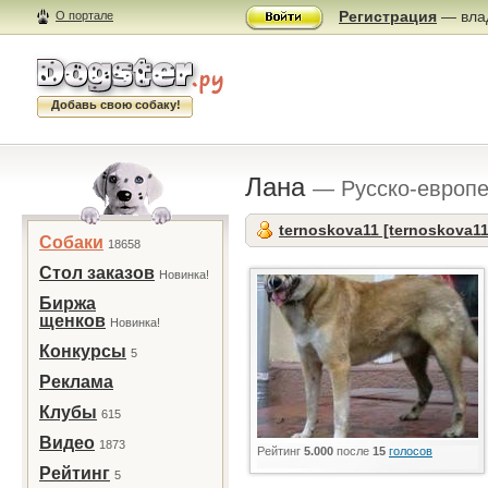
Регистрация
— влад
О портале
Добавь свою собаку!
Лана
— Русско-европе
ternoskova11 [ternoskova11
Собаки
18658
Стол заказов
Новинка!
Биржа
щенков
Новинка!
Конкурсы
5
Реклама
Клубы
615
Видео
1873
Рейтинг
5.000
после
15
голосов
Рейтинг
5