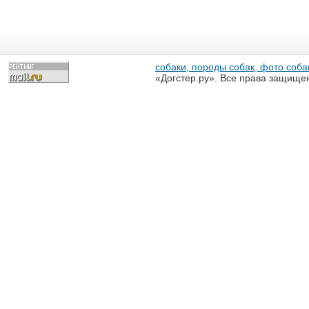
собаки, породы собак, фото собак
«Догстер.ру». Все права защище
разрешена только с письменного
«Догстер.ру»