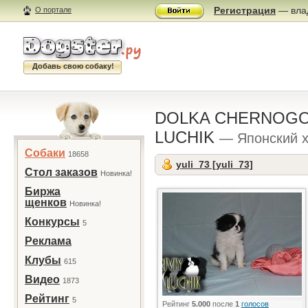
Регистрация
— влад
О портале
Добавь свою собаку!
DOLKA CHERNOGO
LUCHIK
— Японский 
Собаки
18658
yuli_73 [yuli_73]
Стол заказов
Новинка!
Биржа
щенков
Новинка!
Конкурсы
5
Реклама
Клубы
615
Видео
1873
Рейтинг
5
Рейтинг
5.000
после
1
голосов