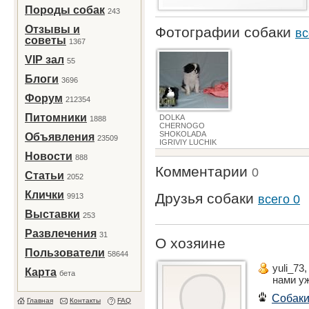
Породы собак
243
Отзывы и
Фотографии собаки
вс
советы
1367
VIP зал
55
Блоги
3696
Форум
212354
Питомники
DOLKA
1888
CHERNOGO
SHOKOLADA
Объявления
23509
IGRIVIY LUCHIK
Новости
888
Комментарии
0
Статьи
2052
Клички
Друзья собаки
9913
всего 0
Выставки
253
Развлечения
31
О хозяине
Пользователи
58644
yuli_73
Карта
бета
нами у
Собак
Главная
Контакты
FAQ