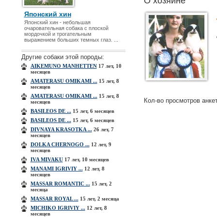
О хозяине
Японский хин
Японский хин - небольшая
очаровательная собака с плоской
мордочкой и трогательным
выражением больших темных глаз. ...
Другие собаки этой породы:
AIKEMUNO MANHETTEN
17 лет, 10
месяцев
AMATERASU OMIKAMI ...
15 лет, 8
месяцев
AMATERASU OMIKAMI ...
15 лет, 8
Кол-во просмотров анке
месяцев
BASILEOS DE ...
15 лет, 6 месяцев
BASILEOS DE ...
15 лет, 6 месяцев
DIVNAYA KRASOTKA ...
26 лет, 7
месяцев
DOLKA CHERNOGO ...
12 лет, 9
месяцев
IVA MIVAKU
17 лет, 10 месяцев
MANAMI IGRIVIY ...
12 лет, 8
месяцев
MASSAR ROMANTIC ...
15 лет, 2
месяца
MASSAR ROYAL ...
15 лет, 2 месяца
MICHIKO IGRIVIY ...
12 лет, 8
месяцев