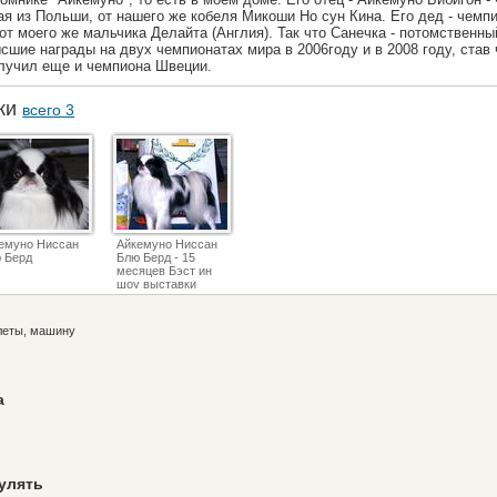
ная из Польши, от нашего же кобеля Микоши Но сун Кина. Его дед - чемп
от моего же мальчика Делайта (Англия). Так что Санечка - потомственн
сшие награды на двух чемпионатах мира в 2006году и в 2008 году, став
лучил еще и чемпиона Швеции.
аки
всего 3
емуно Ниссан
Айкемуно Ниссан
 Берд
Блю Берд - 15
месяцев Бэст ин
шоу выставки
елеты, машину
а
гулять