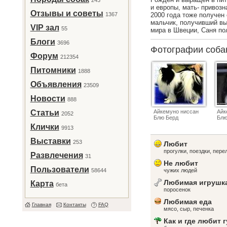
243
и европы, мать- привоз
Отзывы и советы
1367
2000 года тоже получен 
мальчик, получивший вы
VIP зал
55
мира в Швеции, Саня по
Блоги
3696
Фотографии соб
Форум
212354
Питомники
1888
Объявления
23509
Новости
888
Статьи
Айкемуно ниссан
Айк
2052
Блю Берд
Блю
Клички
9913
Выставки
253
Любит
прогулки, поездки, пер
Развлечения
31
Не любит
Пользователи
58644
чужих людей
Любимая игрушк
Карта
бета
поросенок
Любимая еда
Главная
Контакты
FAQ
мясо, сыр, печенка
Как и где любит 