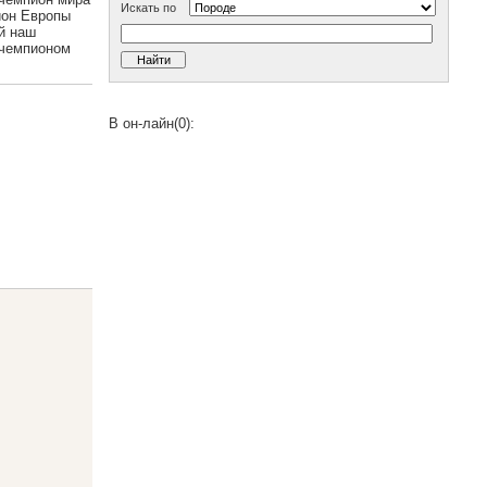
Искать по
ион Европы
ый наш
 чемпионом
В он-лайн(0):