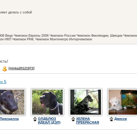
оляет делать с собой
2008 Вице Чемпион Европы 2006 Чемпион России Чемпион Финляндии, Швеции Чемпио
он НКП Чемпион РКФ, Чемпион Монтенегро Интерчемпион
есть!
д
[irinka20121972]
го 5
Присцилла
ОЛДБЛЮЗ
ХЕЛЕНА
Джесси
ИДЕАЛ (ДЭЛ)
ПРЕКРАСНАЯ
(ДАНА)