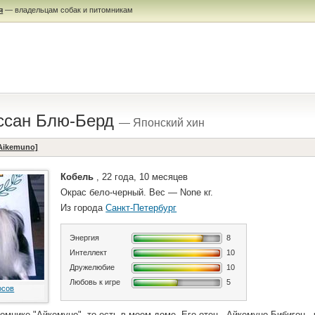
я
— владельцам собак и питомникам
ссан Блю-Берд
— Японский хин
[Aikemuno]
Кобель
, 22 года, 10 месяцев
Окрас бело-черный. Вес — None кг.
Из города
Санкт-Петербург
Энергия
8
Интеллект
10
Дружелюбие
10
Любовь к игре
5
осов
омнике "Айкемуно", то есть в моем доме. Его отец - Айкемуно Бибигон -