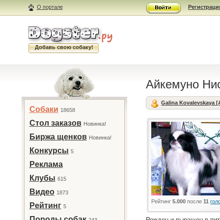
О портале
Регистраци
Добавь свою собаку!
Айкемуно Ни
Galina Kovalevskaya 
Собаки
18658
Стол заказов
Новинка!
Биржа щенков
Новинка!
Конкурсы
5
Реклама
Клубы
615
Видео
1873
Рейтинг
5.000
после
11
гол
Рейтинг
5
Породы собак
Рожден и выращен в пит