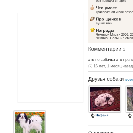
без поводка в парке
Что умеет
красоваться и все позв
Про щенков
пушистики
Награды
Чемпион Мира - 2006, 
Чемпион Польши Чемпи
Комментарии
1
это не собачка это прел
16 лет, 1 месяц наза
Друзья собаки
все
Нафаня