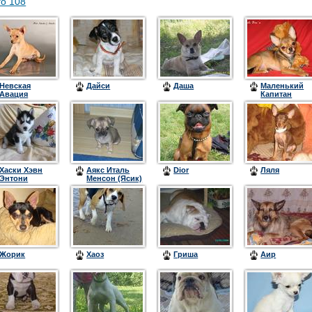
го 108
Невская
Дайси
Даша
Маленький
Авация
Капитан
Фиерия
Азалия
Любви
Хаски Хэвн
Аякс Италь
Dior
Ляля
Энтони
Менсон (Ясик)
Жорик
Хаоз
Гриша
Аир