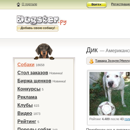
О портале
Регистраци
Добавь свою собаку!
Дик
— Американск
Тамара Зозуля [Henry
Собаки
18658
Стол заказов
Новинка!
Биржа щенков
Новинка!
Конкурсы
5
Реклама
Клубы
615
Видео
1873
Рейтинг
4.489
после
43
гол
Рейтинг
5
Породы собак
Приобрели его в питомн