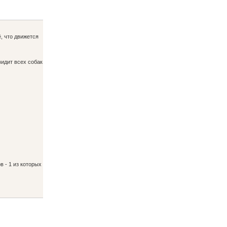
ё, что движется
видит всех собак
 - 1 из которых