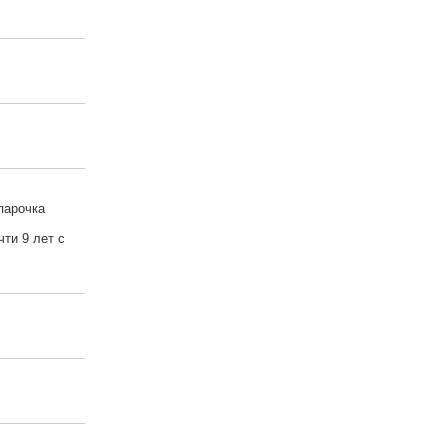
парочка
чти 9 лет с