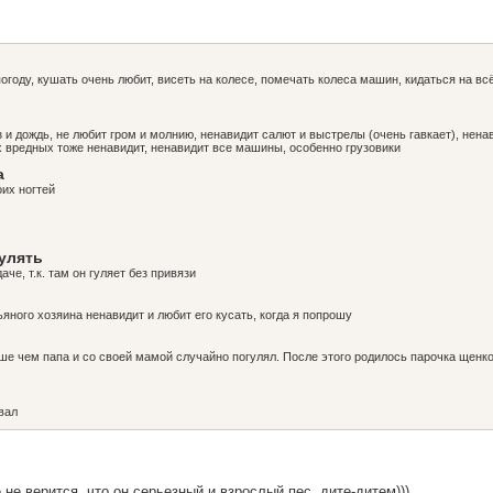
огоду, кушать очень любит, висеть на колесе, помечать колеса машин, кидаться на вс
з и дождь, не любит гром и молнию, ненавидит салют и выстрелы (очень гавкает), нена
 вредных тоже ненавидит, ненавидит все машины, особенно грузовики
а
оих ногтей
гулять
аче, т.к. там он гуляет без привязи
яного хозяина ненавидит и любит его кусать, когда я попрошу
ше чем папа и со своей мамой случайно погулял. После этого родилось парочка щенков
вал
 не верится, что он серьезный и взрослый пес, дите-дитем)))