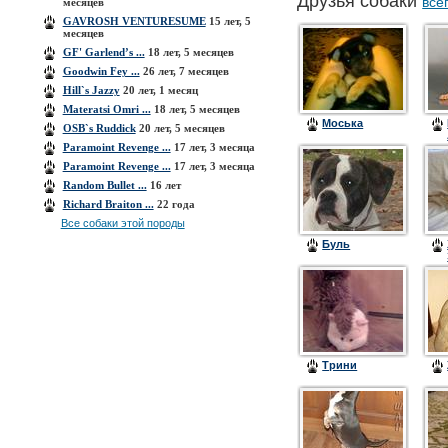
Друзья собаки
все
месяцев
GAVROSH VENTURESUME
15 лет, 5
месяцев
GF' Garlend’s ...
18 лет, 5 месяцев
Goodwin Fey ...
26 лет, 7 месяцев
Hill`s Jazzy
20 лет, 1 месяц
Materatsi Omri ...
18 лет, 5 месяцев
Моська
OSB`s Ruddick
20 лет, 5 месяцев
Paramoint Revenge ...
17 лет, 3 месяца
Paramoint Revenge ...
17 лет, 3 месяца
Random Bullet ...
16 лет
Richard Braiton ...
22 года
Все собаки этой породы
Буль
Трини