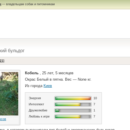
я
— владельцам собак и питомникам
ий бульдог
21]
Кобель
, 25 лет, 5 месяцев
Окрас Белый в пятна. Вес — None кг.
Из города
Киев
Энергия
10
Интеллект
7
Дружелюбие
1
Любовь к игре
7
осов
ике, в котором выращивали пит-булей и американских бульдогов