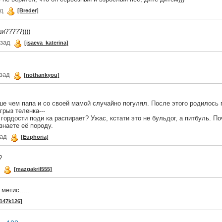
ад
[Breder]
и?????))))
азад
[isaeva_katerina]
азад
[nothankyou]
ше чем папа и со своей мамой случайно погулял. После этого родилось 
грыз теленка---
рдости поди ка распирает? Ужас, кстати это не бульдог, а питбуль. По
знаете её породу.
зад
[Euphoria]
?
д
[mazgakril555]
метис.....
s147k126]