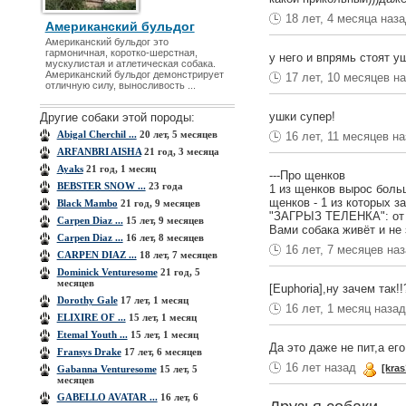
18 лет, 4 месяца наз
Американский бульдог
Американский бульдог это
гармоничная, коротко-шерстная,
у него и впрямь стоят уш
мускулистая и атлетическая собака.
Американский бульдог демонстрирует
17 лет, 10 месяцев н
отличную силу, выносливость ...
ушки супер!
Другие собаки этой породы:
Abigal Cherchil ...
20 лет, 5 месяцев
16 лет, 11 месяцев н
ARFANBRI AISHA
21 год, 3 месяца
Ayaks
21 год, 1 месяц
---Про щенков
BEBSTER SNOW ...
23 года
1 из щенков вырос боль
щенков - 1 из которых за
Black Mambo
21 год, 9 месяцев
"ЗАГРЫЗ ТЕЛЕНКА": от го
Carpen Diaz ...
15 лет, 9 месяцев
Вами собака живёт и не 
Carpen Diaz ...
16 лет, 8 месяцев
16 лет, 7 месяцев на
CARPEN DIAZ ...
18 лет, 7 месяцев
Dominick Venturesome
21 год, 5
месяцев
[Euphoria],ну зачем так!!
Dorothy Gale
17 лет, 1 месяц
16 лет, 1 месяц наза
ELIXIRE OF ...
15 лет, 1 месяц
Etemal Youth ...
15 лет, 1 месяц
Да это даже не пит,а его 
Fransys Drake
17 лет, 6 месяцев
16 лет назад
[kra
Gabanna Venturesome
15 лет, 5
месяцев
GABELLO AVATAR ...
16 лет, 6