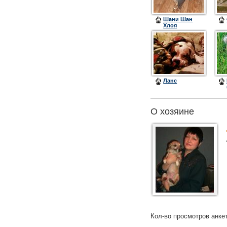
Шани Шан
Хлоя
Ланс
О хозяине
Кол-во просмотров анке