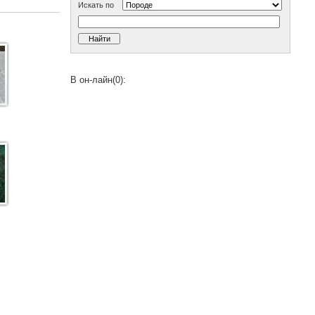
Искать по
В он-лайн(0):