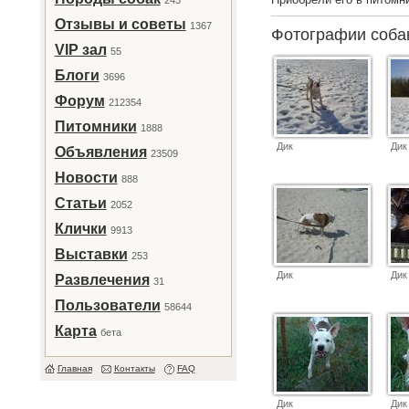
243
Отзывы и советы
1367
Фотографии соб
VIP зал
55
Блоги
3696
Форум
212354
Питомники
1888
Дик
Дик
Объявления
23509
Новости
888
Статьи
2052
Клички
9913
Выставки
253
Дик
Дик
Развлечения
31
Пользователи
58644
Карта
бета
Главная
Контакты
FAQ
Дик
Дик