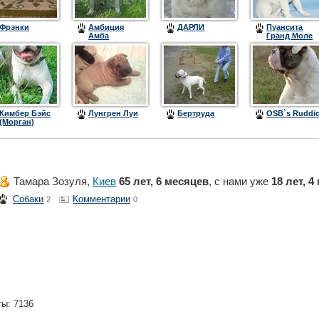
Фрэнки
Амбиция
ДАРЛИ
Пуансита
Амба
Гранд Моле
Астильда
Кимбер Бэйс
Лунгрен Луи
Бертруда
OSB`s Ruddi
(Морган)
Тамара Зозуля,
Киев
65 лет, 6 месяцев
, с нами уже
18 лет, 4
Собаки
Комментарии
2
0
ты: 7136