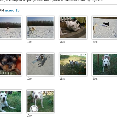
аки
всего 13
Дик
Дик
Дик
Дик
Дик
Дик
Дик