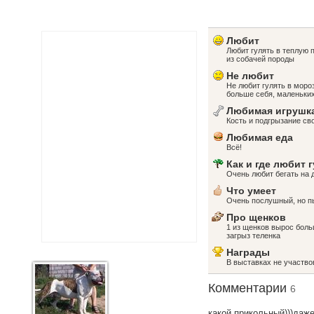
Любит
Любит гулять в теплую п
из собачей породы
Не любит
Не любит гулять в моро
больше себя, маленьких
Любимая игрушк
Кость и подгрызание св
Любимая еда
Всё!
Как и где любит 
Очень любит бегать на д
Что умеет
Очень послушный, но пь
Про щенков
1 из щенков вырос боль
загрыз теленка
Награды
В выставках не участво
Комментарии
6
какой прикольный)))даже