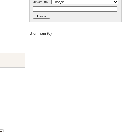
Искать по
В он-лайн(0):