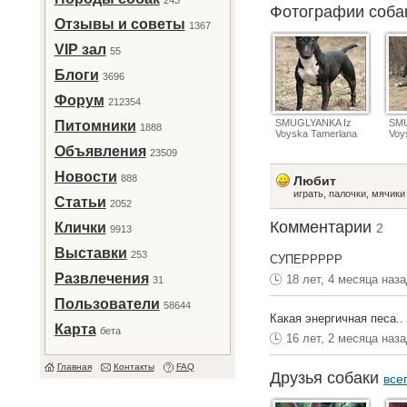
243
Фотографии соб
Отзывы и советы
1367
VIP зал
55
Блоги
3696
Форум
212354
SMUGLYANKA Iz
SMU
Питомники
1888
Voyska Tamerlana
Voy
Объявления
23509
Новости
888
Любит
играть, палочки, мячики
Статьи
2052
Комментарии
Клички
2
9913
Выставки
253
СУПЕРРРРР
Развлечения
18 лет, 4 месяца наз
31
Пользователи
58644
Какая энергичная песа..
Карта
бета
16 лет, 2 месяца наз
Главная
Контакты
FAQ
Друзья собаки
все