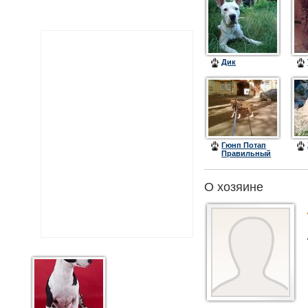
Дик
Гюнп Потап
Правильный
Пацан
О хозяине