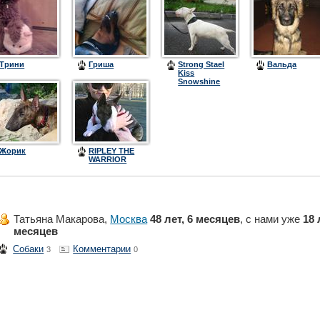
Трини
Гриша
Strong Stael
Вальда
Kiss
Snowshine
Жорик
RIPLEY THE
WARRIOR
Татьяна Макарова,
Москва
48 лет, 6 месяцев
, с нами уже
18 
месяцев
Собаки
Комментарии
3
0