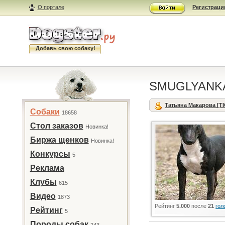
О портале
Регистраци
Добавь свою собаку!
SMUGLYANKA 
Татьяна Макарова [T
Собаки
18658
Стол заказов
Новинка!
Биржа щенков
Новинка!
Конкурсы
5
Реклама
Клубы
615
Видео
1873
Рейтинг
5.000
после
21
гол
Рейтинг
5
Породы собак