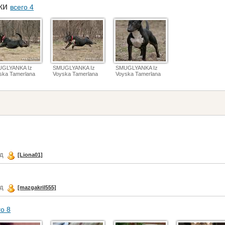
аки
всего 4
GLYANKA Iz
SMUGLYANKA Iz
SMUGLYANKA Iz
ska Tamerlana
Voyska Tamerlana
Voyska Tamerlana
ад
[Liona01]
ад
[mazgakril555]
го 8