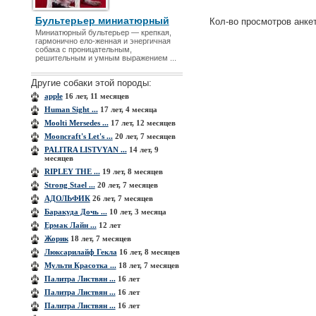
Бультерьер миниатюрный
Кол-во просмотров анке
Миниатюрный бультерьер — крепкая,
гармонично ело-женная и энергичная
собака с проницательным,
решительным и умным выражением ...
Другие собаки этой породы:
apple
16 лет, 11 месяцев
Human Sight ...
17 лет, 4 месяца
Moolti Mersedes ...
17 лет, 12 месяцев
Mooncraft's Let's ...
20 лет, 7 месяцев
PALITRA LISTVYAN ...
14 лет, 9
месяцев
RIPLEY THE ...
19 лет, 8 месяцев
Strong Stael ...
20 лет, 7 месяцев
АДОЛЬФИК
26 лет, 7 месяцев
Баракуда Дочь ...
10 лет, 3 месяца
Ермак Лайн ...
12 лет
Жорик
18 лет, 7 месяцев
Люксарилайф Гекла
16 лет, 8 месяцев
Мульти Красотка ...
18 лет, 7 месяцев
Палитра Листвян ...
16 лет
Палитра Листвян ...
16 лет
Палитра Листвян ...
16 лет