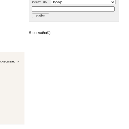
Искать по
В он-лайн(0):
асчесывают и