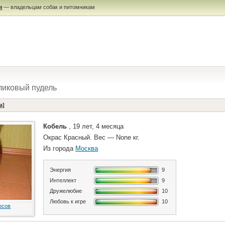
я
— владельцам собак и питомникам
ликовый пудель
a]
Кобель
, 19 лет, 4 месяца
Окрас Красный. Вес — None кг.
Из города
Москва
Энергия
9
Интеллект
9
Дружелюбие
10
Любовь к игре
10
осов