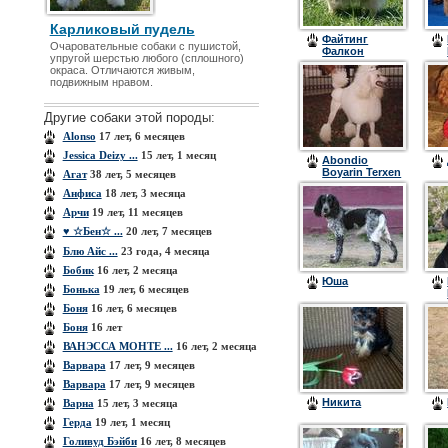
Карликовый пудель
Файтинг
Очаровательные собаки с пушистой,
Фалкон
упругой шерстью любого (сплошного)
Абрикос
окраса. Отличаются живым,
подвижным нравом.
Другие собаки этой породы:
Alonso
17 лет, 6 месяцев
Jessica Deizy ...
15 лет, 1 месяц
Abondio
Boyarin Terxen
Агат
38 лет, 5 месяцев
Анфиса
18 лет, 3 месяца
Арчи
19 лет, 11 месяцев
♥ ☆Бен☆ ...
20 лет, 7 месяцев
Блю Айс ...
23 года, 4 месяца
Бобик
16 лет, 2 месяца
Юша
Бонька
19 лет, 6 месяцев
Боня
16 лет, 6 месяцев
Боня
16 лет
ВАНЭССА МОНТЕ ...
16 лет, 2 месяца
Варвара
17 лет, 9 месяцев
Варвара
17 лет, 9 месяцев
Никита
Варна
15 лет, 3 месяца
Герда
19 лет, 1 месяц
Голивуд Бэйби
16 лет, 8 месяцев