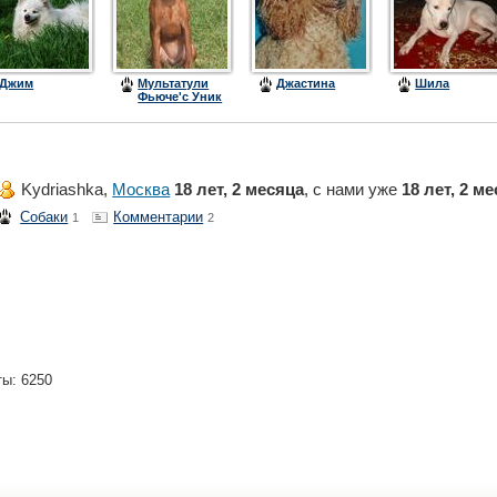
Джим
Мультатули
Джастина
Шила
Фьюче'c Уник
(Ючи)
Kydriashka,
Москва
18 лет, 2 месяца
, с нами уже
18 лет, 2 м
Собаки
Комментарии
1
2
ты: 6250