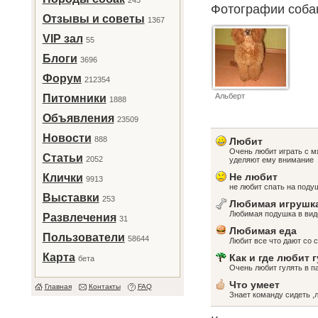
243
Фотографии соб
Отзывы и советы
1367
VIP зал
55
Блоги
3696
Форум
212354
Альберт
Питомники
1888
Объявления
23509
Новости
888
Любит
Очень любит играть с м
Статьи
2052
уделяют ему внимание
Не любит
Клички
9913
не любит спать на поду
Выставки
253
Любимая игрушк
Любимая подушка в вид
Развлечения
31
Любимая еда
Пользователи
58644
Любит все что дают со с
Карта
Как и где любит 
бета
Очень любит гулять в п
Что умеет
Главная
Контакты
FAQ
Знает команду сидеть ,