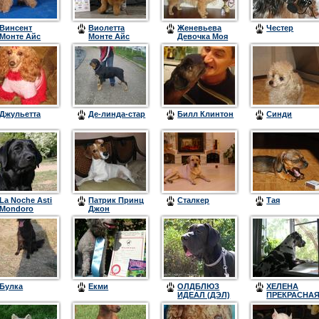
Винсент
Виолетта
Женевьева
Честер
Монте Айс
Монте Айс
Девочка Моя
(Ванечка)
(Туся или
Зайка)
Джульетта
Де-линда-стар
Билл Клинтон
Синди
La Noche Asti
Патрик Принц
Сталкер
Тая
Mondoro
Джон
Булка
Екми
ОЛДБЛЮЗ
ХЕЛЕНА
ИДЕАЛ (ДЭЛ)
ПРЕКРАСНА
(ДАНА)