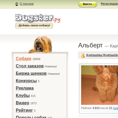
О портале
Регистраци
Добавь свою собаку!
Альберт
— Кар
Kydriashka [Kydriashk
Собаки
18658
Стол заказов
Новинка!
Биржа щенков
Новинка!
Конкурсы
5
Реклама
Клубы
615
Видео
1873
Рейтинг
4.810
после
21
гол
Рейтинг
5
Породы собак