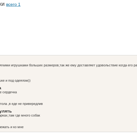
аки
всего 1
ягкими игрушками больших размеров,так же ему доставляет удовольствие когда его р
шке и под одеялом))
а
е сердечка
тола ,в еде не привередлив
гулять
арках,там где много собак
лежать и ко мне