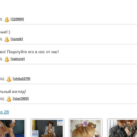
ад
[110994]
ные!:)
ад
[somik]
о! Поцелуйте его в нос от нас!
ад
[vaincre]
зад
[shila1079]
льный взгляд!
зад
[star1993]
го 28