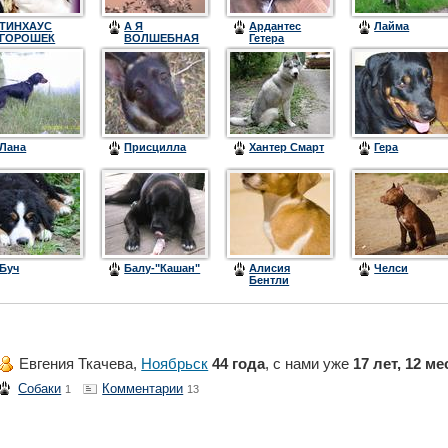
ТИНХАУС
А Я
Ардантес
Лайма
ГОРОШЕК
ВОЛШЕБНАЯ
Гетера
(ГОРОХ)
ЦЕРЦЕЯ
Лана
Присцилла
Хантер Смарт
Гера
Буч
Балу-"Кашан"
Алисия
Челси
Бентли
Ричард
Евгения Ткачева,
Ноябрьск
44 года
, с нами уже
17 лет, 12 м
Собаки
Комментарии
1
13