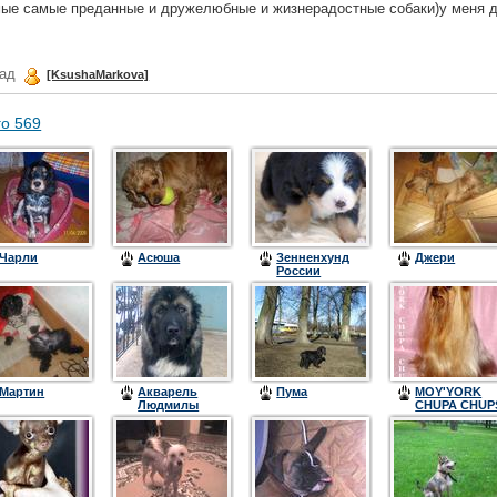
мые самые преданные и дружелюбные и жизнерадостные собаки)у меня д
зад
[KsushaMarkova]
го 569
Чарли
Асюша
Зенненхунд
Джери
России
Венедикта
Мартин
Акварель
Пума
MOY'YORK
Людмилы
CHUPA CHUP
Цитадель
(ЧИП)