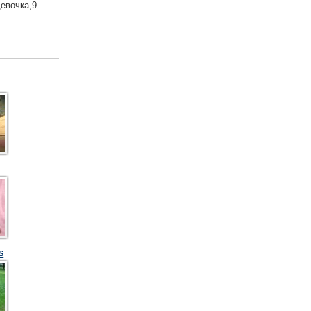
евочка,9
S