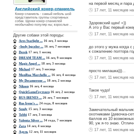
на первой месяц и пара
Английский кокер-спаниель
17 лет, 11 месяцев н
Кокер-спаниель - самый неболь шой
представитель группы спортивных
собак. Щенки кокер-спаниелей
Здоровский щен! =))
необычайно популяр ны; взрослые ...
А это у Вас первый коке
17 лет, 11 месяцев н
Другие собаки этой породы:
Ares Starlight ...
16 лет, 3 месяца
<body bgcolor ...
16 лет, 7 месяцев
до этого у мужа когда с
к сожалению полтора год
Derek
17 лет, 1 месяц
17 лет, 11 месяцев н
DREAM TEAM ...
16 лет, 9 месяцев
Magic Angel ...
18 лет, 3 месяца
Michael
17 лет, 3 месяца
просто милашка)))...
MonRua Marchello ...
16 лет, 4 месяца
17 лет, 11 месяцев н
My Decamerone ...
18 лет, 2 месяца
Nikson
16 лет, 4 месяца
Такое чудо!
QuiсkGameГоутхилз
16 лет, 2 месяца
17 лет, 11 месяцев н
RUS IRENES ...
26 лет, 7 месяцев
Rus Irene's ...
24 года, 8 месяцев
Sendy
15 лет, 3 месяца
Замечательный мальчик! 
охотниками (девочка-сет
Tobbi
17 лет, 3 месяца
баллов из 10 возможных
Valenta Silver ...
34 года, 7 месяцев
90, уж я-то знаю. Отли
Zara
14 лет, 4 месяца
17 лет, 11 месяцев н
Адель
12 лет, 11 месяцев