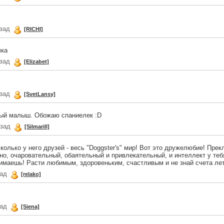
азад
[RICHI]
чка
азад
[Elizabet]
азад
[SvetLansy]
ный малыш. Обожаю спаниелек :D
азад
[Silmarill]
колько у него друзей - весь "Doggster's" мир! Вот это дружелюбие! Пре
но, очаровательный, обаятельный и привлекательный, и интеллект у теб
нимаешь! Расти любимым, здоровеньким, счастливым и не знай счета лет
зад
[relako]
зад
[Siena]