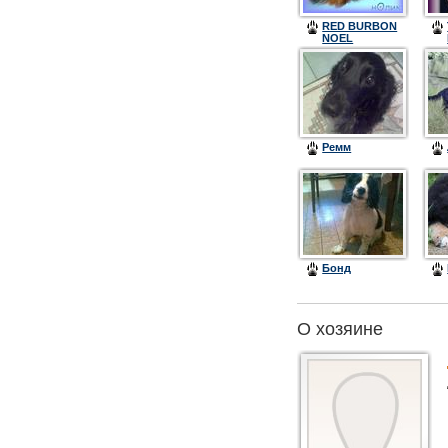
RED BURBON
NOEL
CONCORDE
(НОЛИК)
Ремм
Бонд
О хозяине