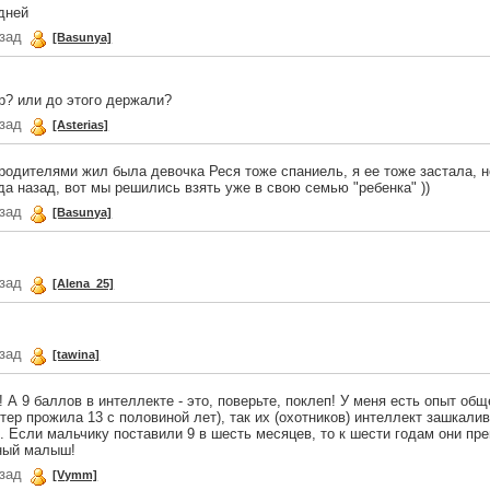
 дней
азад
[Basunya]
р? или до этого держали?
азад
[Asterias]
 родителями жил была девочка Реся тоже спаниель, я ее тоже застала, 
а назад, вот мы решились взять уже в свою семью "ребенка" ))
азад
[Basunya]
азад
[Alena_25]
азад
[tawina]
А 9 баллов в интеллекте - это, поверьте, поклеп! У меня есть опыт общ
тер прожила 13 с половиной лет), так их (охотников) интеллект зашкалив
. Если мальчику поставили 9 в шесть месяцев, то к шести годам они пре
чный малыш!
азад
[Vymm]