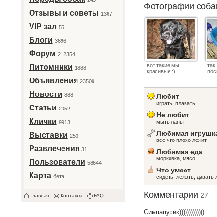
243
Фотографии соб
Отзывы и советы
1367
VIP зал
55
Блоги
3696
Форум
212354
вот такие мы
так
Питомники
1888
красивые :)
пос
Объявления
23509
Новости
888
Любит
играть, плавать
Статьи
2052
Не любит
Клички
мыть лапы
9913
Любимая игрушк
Выставки
253
все что плохо лежит
Развлечения
31
Любимая еда
морковка, мясо
Пользователи
58644
Что умеет
Карта
бета
сидеть, лежать, давать 
Комментарии
27
Главная
Контакты
FAQ
Симпапусик)))))))))))))