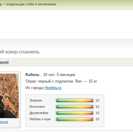
я
— владельцам собак и питомникам
й кокер-спаниель
unya]
Кобель
, 18 лет, 5 месяцев
Окрас черный с подпалом. Вес — 15 кг.
Из города
Ноябрьск
Энергия
10
Интеллект
10
Дружелюбие
10
Любовь к игре
10
лосов