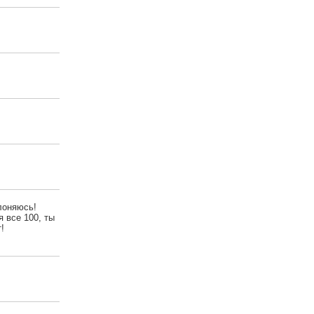
клоняюсь!
я все 100, ты
!