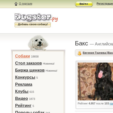
О портале
Регистраци
Добавь свою собаку!
Бакс
— Английски
Евгения Ткачева [Bas
Собаки
18658
Стол заказов
Новинка!
Биржа щенков
Новинка!
Конкурсы
5
Реклама
Клубы
615
Видео
1873
Рейтинг
4.957
после
103
го
Рейтинг
5
Породы собак