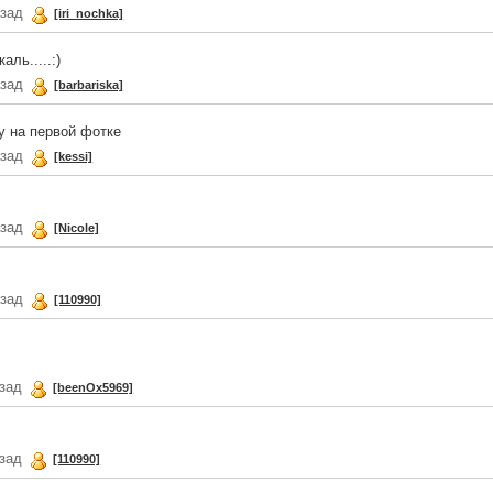
азад
[iri_nochka]
аль.....:)
азад
[barbariska]
у на первой фотке
азад
[kessi]
азад
[Nicole]
азад
[110990]
азад
[beenOx5969]
азад
[110990]