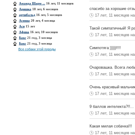
Аманда Шарм ...
16 лет, 11 месяцев
спасибо за хорошие отз
Аришка
18 лет, 6 месяцев
арчибальд
16 лет, 5 месяцев
17 лет, 11 месяцев н
Асюша
20 лет, 4 месяца
Ася
15 лет
Такой симпатичный! Я р
Афина
16 лет, 10 месяцев
17 лет, 11 месяцев н
Бакс
21 год, 3 месяца
Бакс
21 год, 3 месяца
Симпотяга:)))))!!!!
Все собаки этой породы
17 лет, 11 месяцев н
Очаровашка. Всега люби
17 лет, 11 месяцев н
Очень красивый мальчи
17 лет, 11 месяцев н
9 баллов интелекта?!!..
17 лет, 11 месяцев н
Какая милая собачка!!!
17 лет, 11 месяцев н