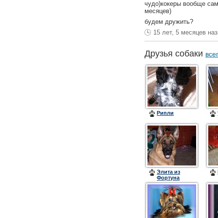
чудо)кокеры вообще са
месяцев)
будем дружить?
15 лет, 5 месяцев на
Друзья собаки
все
Рипли
Элита из
Фортуна
Мерди