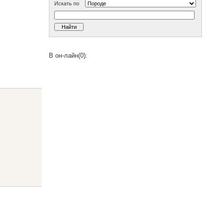
Искать по
В он-лайн(0):