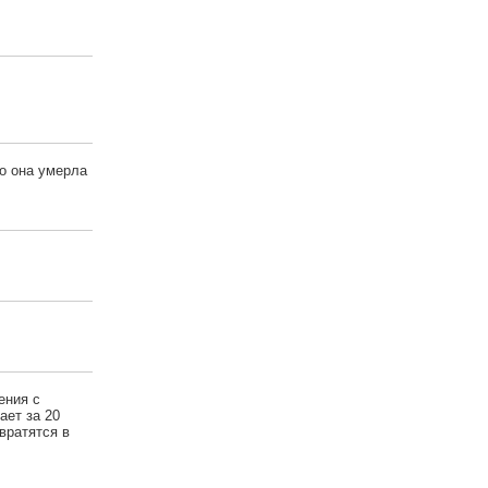
но она умерла
ения с
ает за 20
вратятся в