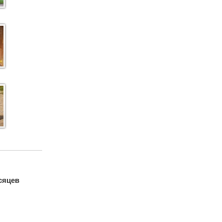
есяцев