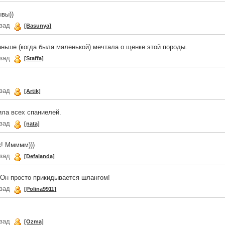
ывы))
азад
[Basunya]
аньше (когда была маленькой) мечтала о щенке этой породы.
азад
[Staffa]
азад
[Artik]
ла всех спаниелей.
азад
[nata]
к! Ммммм)))
азад
[Defalanda]
. Он просто прикидывается шлангом!
азад
[Polina9911]
азад
[Ozma]