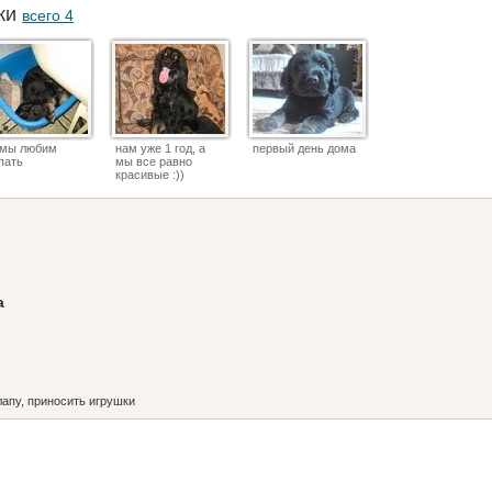
аки
всего 4
 мы любим
нам уже 1 год, а
первый день дома
пать
мы все равно
красивые :))
а
лапу, приносить игрушки