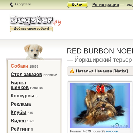
Регистрация
— влад
О портале
Добавь свою собаку!
RED BURBON NOE
— Йоркширский терьер
Собаки
18658
Наталья Нечаева [Natka]
Стол заказов
Новинка!
Биржа
щенков
Новинка!
Конкурсы
5
Реклама
Клубы
615
Видео
1873
Рейтинг
5
Рейтинг
4.679
после
25
голосов