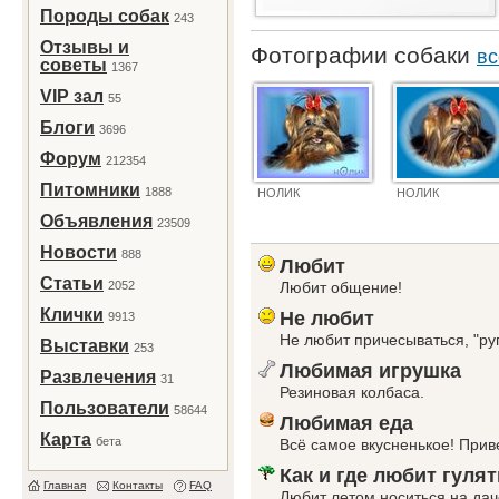
Породы собак
243
Отзывы и
Фотографии собаки
вс
советы
1367
VIP зал
55
Блоги
3696
Форум
212354
Питомники
1888
НОЛИК
НОЛИК
Объявления
23509
Новости
888
Любит
Статьи
2052
Любит общение!
Клички
Не любит
9913
Не любит причесываться, "руг
Выставки
253
Любимая игрушка
Развлечения
31
Резиновая колбаса.
Пользователи
58644
Любимая еда
Карта
бета
Всё самое вкусненькое! При
Как и где любит гулят
Главная
Контакты
FAQ
Любит летом носиться на даче