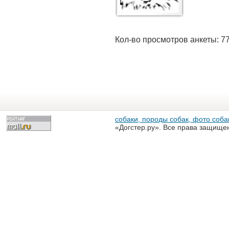
Кол-во просмотров анкеты: 7
собаки, породы собак, фото собак
«Догстер.ру». Все права защище
разрешена только с письменного
«Догстер.ру»