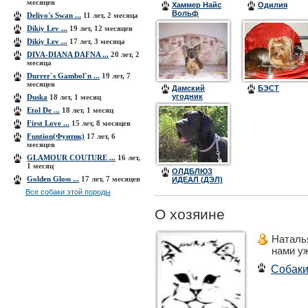
месяцев
Хаммер Найс
Одилия
Вольф
Delivo's Swan ...
11 лет, 2 месяца
Dikiy Lev ...
19 лет, 12 месяцев
Dikiy Lev ...
17 лет, 3 месяца
DIVA-DIANA DAFNA ...
20 лет, 2
месяца
Durrer`s Gambol`n ...
19 лет, 7
месяцев
Дамский
БЭСТ
угодник
Duska
18 лет, 1 месяц
Дионис
Etol De ...
18 лет, 1 месяц
First Love ...
15 лет, 8 месяцев
Funtion(Фунтик)
17 лет, 6
месяцев
GLAMOUR COUTURE ...
16 лет,
1 месяц
ОЛДБЛЮЗ
Golden Gloss ...
17 лет, 7 месяцев
ИДЕАЛ (ДЭЛ)
Все собаки этой породы
О хозяине
Наталь
нами у
Собак