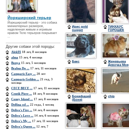
Йоркширский терьер
Йоркширский терьер - это собака
миниатюрных размеров,
Ирис gold
ТИНХАУС
наделенная живым и игривым
nugget
ГОРОШЕК
нравом Тело терьеров покрывает
(ГОРОХ)
...
Другие собаки этой породы:
Alek$$
18 лет, 8 месяцев
alma
15 лет, 4 месяца
Бакс
Женевьева
Bonya
15 лет, 5 месяцев
Девочка Моя
Brabus Do ...
17 лет, 11 месяцев
Camparis Easy ...
20 лет
Camparis Golden ...
21 год, 3
месяца
CECE BECE ...
17 лет, 11 месяцев
Centik Piere ...
18 лет, 9 месяцев
Бонифаций
chip
Coney Island ...
17 лет, 8 месяцев
(Боня)
Delfina od ...
22 года, 1 месяц
Delivo's Fire ...
14 лет, 8 месяцев
Delivo's Love ...
14 лет, 6 месяцев
Delivo's My ...
17 лет, 11 месяцев
Delivo's Queen ...
12 лет, 7