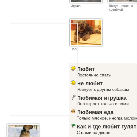
Играю
Ложусь спать с
хозяйкой
Чапа
Любит
Постоянно спать
Не любит
Ревнует к другим собакам
Любимая игрушка
Она играет только с нами
Любимая еда
Только мясное, иногда молок
Как и где любит гулят
С нами во дворе