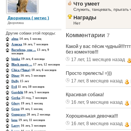
Что умеет
Служить, танцевать, прыгать 
Награды
Дворняжка ( метис )
Нет
Дворняжка
Другие собаки этой породы:
Комментарии
7
alma
14 лет, 1 месяц
Aлиска
16 лет, 7 месяцев
Какой у вас пёсик чудный!!!тт
Barselona, она ...
13 лет, 9
без коментов!!!
месяцев
17 лет, 11 месяцев назад
bimka
19 лет, 4 месяца
Black magic ...
17 лет, 12 месяцев
Chica (Чика)
18 лет, 6 месяцев
Просто прелесть! =)))
Dinar
16 лет, 5 месяцев
17 лет, 8 месяцев назад
Dolly
15 лет
Evil
11 лет, 10 месяцев
Gardzhi
18 лет, 5 месяцев
Красивая собака!
Gerka
21 год, 7 месяцев
16 лет, 9 месяцев назад
Glory
19 лет, 1 месяц
Gross
19 лет, 1 месяц
Gungrave
20 лет, 2 месяца
Хорошенькая девочка!!!
lana
19 лет, 11 месяцев
16 лет, 8 месяцев назад
Larry
16 лет, 5 месяцев