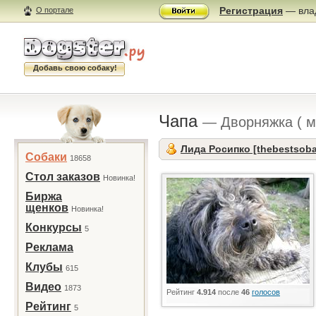
Регистрация
— влад
О портале
Добавь свою собаку!
Чапа
— Дворняжка ( м
Лида Росипко [thebestsoba
Собаки
18658
Стол заказов
Новинка!
Биржа
щенков
Новинка!
Конкурсы
5
Реклама
Клубы
615
Видео
1873
Рейтинг
4.914
после
46
голосов
Рейтинг
5