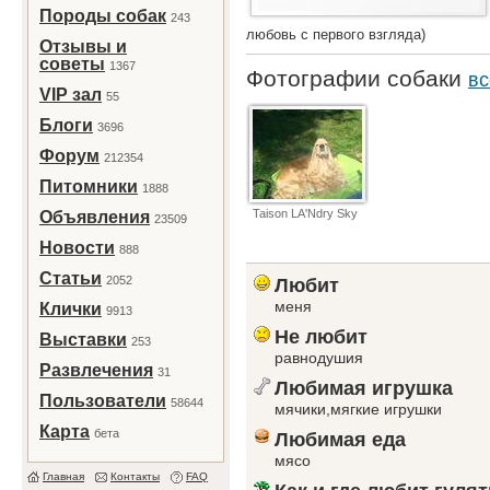
Породы собак
243
любовь с первого взгляда)
Отзывы и
советы
1367
Фотографии собаки
вс
VIP зал
55
Блоги
3696
Форум
212354
Питомники
1888
Taison LA'Ndry Sky
Объявления
23509
Новости
888
Статьи
2052
Любит
меня
Клички
9913
Не любит
Выставки
253
равнодушия
Развлечения
31
Любимая игрушка
Пользователи
58644
мячики,мягкие игрушки
Карта
бета
Любимая еда
мясо
Главная
Контакты
FAQ