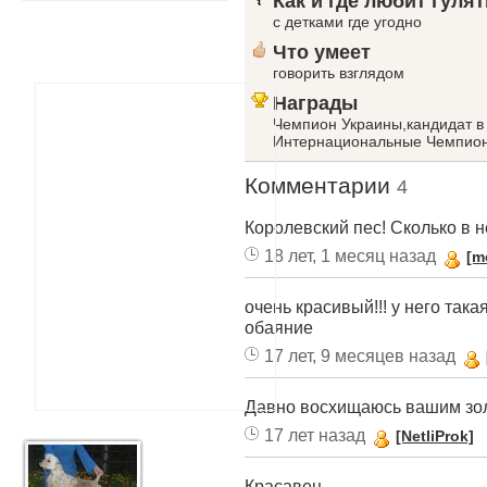
Как и где любит гулят
с детками где угодно
Что умеет
говорить взглядом
Награды
Чемпион Украины,кандидат в
Интернациональные Чемпио
Комментарии
4
Королевский пес! Сколько в не
18 лет, 1 месяц назад
[m
очень красивый!!! у него така
обаяние
17 лет, 9 месяцев назад
Давно восхищаюсь вашим зол
17 лет назад
[NetliProk]
Красавец