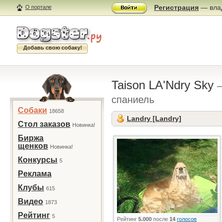
Регистрация
— влад
О портале
Добавь свою собаку!
Taison LA'Ndry Sky
спаниель
Собаки
18658
Landry [Landry]
Стол заказов
Новинка!
Биржа
щенков
Новинка!
Конкурсы
5
Реклама
Клубы
615
Видео
1873
Рейтинг
5
Рейтинг
5.000
после
14
голосов