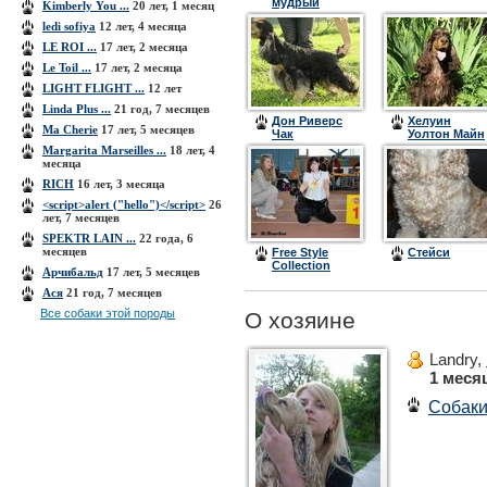
мудрый
Kimberly You ...
20 лет, 1 месяц
(Бэнди)
ledi sofiya
12 лет, 4 месяца
LE ROI ...
17 лет, 2 месяца
Le Toil ...
17 лет, 2 месяца
LIGHT FLIGHT ...
12 лет
Linda Plus ...
21 год, 7 месяцев
Дон Риверс
Хелуин
Ma Cherie
17 лет, 5 месяцев
Чак
Уолтон Майн
Чоколате
Margarita Marseilles ...
18 лет, 4
месяца
RICH
16 лет, 3 месяца
<script>alert ("hello")</script>
26
лет, 7 месяцев
SPEKTR LAIN ...
22 года, 6
месяцев
Free Style
Стейси
Collection
Арчибальд
17 лет, 5 месяцев
Point of View
Ася
21 год, 7 месяцев
Все собаки этой породы
О хозяине
Landry,
1 меся
Собак