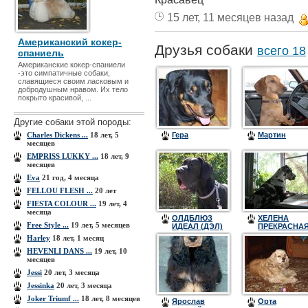
15 лет, 11 месяцев назад
Американский кокер-
Друзья собаки
всего 18
спаниель
Американские кокер-спаниели
-это симпатичные собаки,
славящиеся своим ласковым и
добродушным нравом. Их тело
покрыто красивой, ...
Другие собаки этой породы:
Charles Dickens ...
18 лет, 5
Гера
Мартин
месяцев
EMPRISS LUKKY ...
18 лет, 9
месяцев
Eva
21 год, 4 месяца
FELLOU FLESH ...
20 лет
FIESTA COLOUR ...
19 лет, 4
месяца
ОЛДБЛЮЗ
ХЕЛЕНА
Free Style ...
19 лет, 5 месяцев
ИДЕАЛ (ДЭЛ)
ПРЕКРАСНА
(ДАНА)
Harley
18 лет, 1 месяц
HEVENLI DANS ...
19 лет, 10
месяцев
Jessi
20 лет, 3 месяца
Jessinka
20 лет, 3 месяца
Joker Triumf ...
18 лет, 8 месяцев
Ярослав
Орта