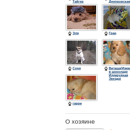
Тайгер
Днепровская
Кристмас
Сюрпрайз
(Митя)
Эля
Гран
Соня
Виташа(Изю
в шоколаде
Изумрудная
Звезда)
гарри
О хозяине