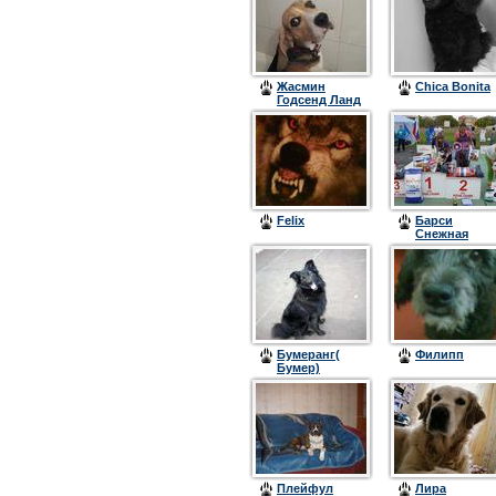
Жасмин
Chica Bonita
Годсенд Ланд
К
Felix
Барси
Снежная
Королева с
Акуловой
горы
Бумеранг(
Филипп
Бумер)
Плейфул
Лира