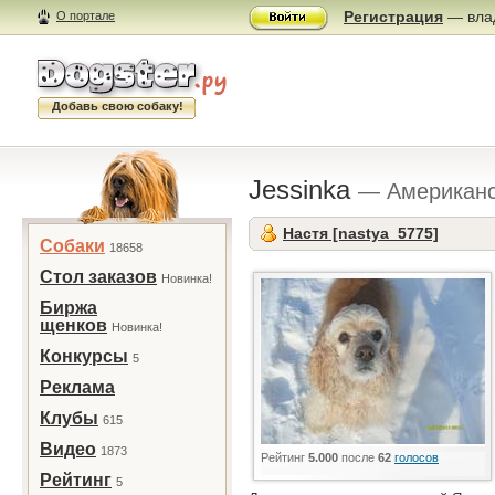
Регистрация
— влад
О портале
Добавь свою собаку!
Jessinka
— Американс
Настя [nastya_5775]
Собаки
18658
Стол заказов
Новинка!
Биржа
щенков
Новинка!
Конкурсы
5
Реклама
Клубы
615
Видео
1873
Рейтинг
5.000
после
62
голосов
Рейтинг
5