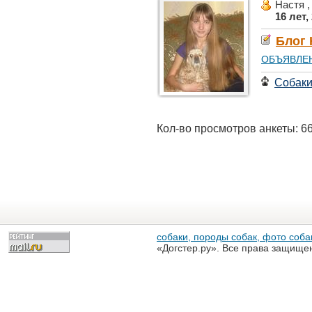
Настя 
16 лет,
Блог
ОБЪЯВЛЕНЫ П
Собак
Кол-во просмотров анкеты: 6
собаки, породы собак, фото собак
«Догстер.ру». Все права защище
разрешена только с письменного
«Догстер.ру»