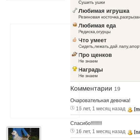
Сушить ушки
Любимая игрушка
Резиновая косточка,разгрыз
Любимая еда
Редиска,огурцы
Что умеет
Сидеть,лежать,дай лапу,апорт
Про щенков
Не знаем
Награды
Не знаем
Комментарии
19
Очаровательная девочка!
16 лет, 1 месяц назад
[m
Спасибо!!!!!!!!!
16 лет, 1 месяц назад
[n