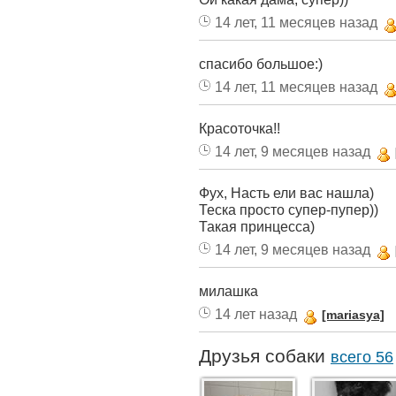
14 лет, 11 месяцев назад
спасибо большое:)
14 лет, 11 месяцев назад
Красоточка!!
14 лет, 9 месяцев назад
Фух, Насть ели вас нашла)
Теска просто супер-пупер))
Такая принцесса)
14 лет, 9 месяцев назад
милашка
14 лет назад
[mariasya]
Друзья собаки
всего 56