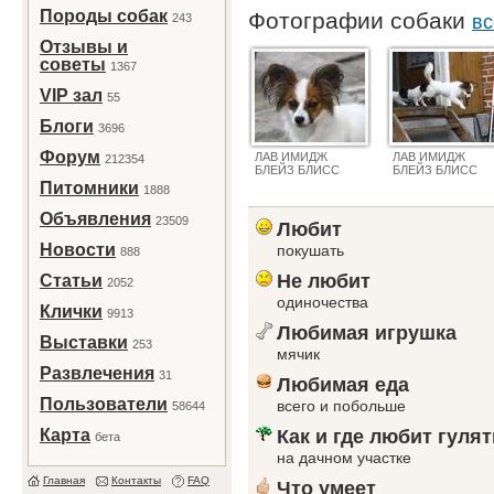
Породы собак
Фотографии собаки
243
вс
Отзывы и
советы
1367
VIP зал
55
Блоги
3696
Форум
ЛАВ ИМИДЖ
ЛАВ ИМИДЖ
212354
БЛЕЙЗ БЛИСС
БЛЕЙЗ БЛИСС
Питомники
1888
Объявления
23509
Любит
Новости
покушать
888
Не любит
Статьи
2052
одиночества
Клички
9913
Любимая игрушка
Выставки
253
мячик
Развлечения
31
Любимая еда
Пользователи
всего и побольше
58644
Карта
Как и где любит гулят
бета
на дачном участке
Главная
Контакты
FAQ
Что умеет