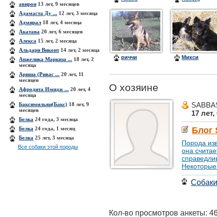
авирон
13 лет, 9 месяцев
Адамаста Ду ...
12 лет, 3 месяца
Адмирал
18 лет, 4 месяца
Акатава
20 лет, 6 месяцев
Алекса
15 лет, 2 месяца
Альдари Виконт
14 лет, 2 месяца
риччи
Микси
Анжелика Маркиза ...
18 лет, 2
месяца
Ариша (Ривас ...
20 лет, 11
месяцев
О хозяине
Афродита Имидж ...
20 лет, 4
месяца
SABBA
Баксимильян(Бакс)
18 лет, 9
месяцев
17 лет,
Белка
24 года, 3 месяца
Белка
24 года, 1 месяц
Блог
Белка
25 лет, 3 месяца
Порода изв
Все собаки этой породы
она считае
справедли
Некоторые 
Собак
Кол-во просмотров анкеты: 4