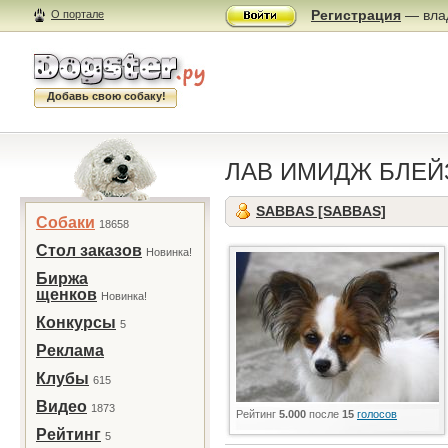
Регистрация
— влад
О портале
Добавь свою собаку!
ЛАВ ИМИДЖ БЛЕЙ
SABBAS [SABBAS]
Собаки
18658
Стол заказов
Новинка!
Биржа
щенков
Новинка!
Конкурсы
5
Реклама
Клубы
615
Видео
1873
Рейтинг
5.000
после
15
голосов
Рейтинг
5