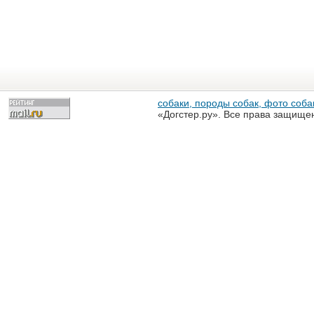
собаки, породы собак, фото собак
«Догстер.ру». Все права защище
разрешена только с письменного
«Догстер.ру»