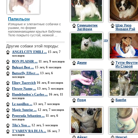
Папильон
Изящные и элегантные собачки с
Семицветик
Шэр Узор
ушами, по форме
Загфрид
Января Рэй
напоминающими крылья бабочки.
Леонидас
Тело покрыто густой, нежной ...
Стайл-
ЮЧРоссии,ЧРоссии
Другие собаки этой породы:
ANGELCITY EMILI ...
15 лет, 7
месяцев
BON PLAISIR ...
11 лет, 9 месяцев
Джим
Тутти Фрутти
Из Старой
Bulgari Best ...
15 лет, 6 месяцев
Шуи (
Butterfly Effect ...
13 лет, 6
Джессика )
месяцев
Elisey Tsarevich
16 лет, 8 месяцев
Flower Namų ...
13 лет, 5 месяцев
Hundebuden`s Carlos ...
16 лет, 11
месяцев
Лорд
Барби
Le papillon ...
13 лет, 7 месяцев
Magic Sunrise ...
12 лет, 7 месяцев
Peperuda Sebastien ...
11 лет, 6
месяцев
Tila's You ...
12 лет, 5 месяцев
T`VAREN`RA DLJA ...
16 лет, 7
месяцев
Айкис
Ненси)