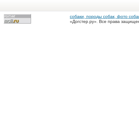
собаки, породы собак, фото собак
«Догстер.ру». Все права защище
разрешена только с письменного
«Догстер.ру»