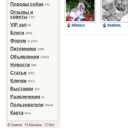
Породы собак
243
Отзывы и
советы
1367
VIP зал
Айвенго
Анабель
55
Блоги
3696
Форум
212354
Питомники
1888
Объявления
23509
Новости
888
Статьи
2052
Клички
9913
Выставки
253
Развлечения
31
Пользователи
58644
Карта
бета
Главная
Контакты
FAQ