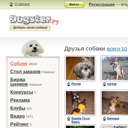
Регистрация
— влад
О портале
Добавь свою собаку!
Друзья собаки
всего 10
Собаки
18658
Стол заказов
Новинка!
Биржа
щенков
Риччи
риччи
Новинка!
Конкурсы
5
Реклама
Клубы
615
Видео
1873
Барби Голд
Бикеша
Бриз.
Рейтинг
5