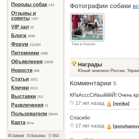
Породы собак
Фотографии собаки
243
вс
Отзывы и
советы
1367
VIP зал
55
Блоги
3696
Форум
Time in Present
212354
Питомники
1888
Объявления
23509
Награды
Новости
Юный чемпион России, Украи
888
Статьи
2052
Комментарии
5
Клички
9913
КРаАсссСИвыйййЙ! Очень кра
Выставки
253
17 лет назад
[ronika]
Развлечения
31
Пользователи
58644
Спасибо
Карта
бета
17 лет назад
[goncharov
Главная
Контакты
FAQ