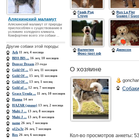
Граф Рэд
Rus La Fler
Стоун
Guapo ( Gucc
Аляскинский маламут
)
Аляскинский маламут от приро­ды
приспособлен к существованию в
услови­ях холодного климата.
Комфортнее всего эти собаки ...
Другие собаки этой породы:
Валентин
Джексон
Ark
11 лет, 4 месяца
Фокс-трот оф
Асбрук Лероу
BISS BIS ...
16 лет, 10 месяцев
Denver Dream
23 года
О хозяине
Gold Of ...
15 лет, 11 месяцев
Gold Of ...
15 лет, 11 месяцев
goncha
Gold Of ...
13 лет, 1 месяц
Gold of ...
12 лет, 7 месяцев
Собак
Grace Ursula ...
11 лет, 10 месяцев
Hanna
14 лет
HAZAR (драко)
13 лет, 2 месяца
Multi J ...
13 лет, 8 месяцев
Multi J ...
13 лет, 8 месяцев
name
26 лет, 7 месяцев
q12w3e
26 лет, 7 месяцев
Кол-во просмотров анкеты: 5
Rex
26 лет, 6 месяцев