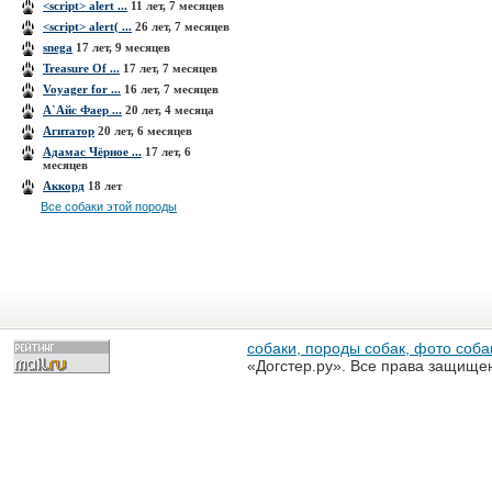
<script> alert ...
11 лет, 7 месяцев
<script> alert( ...
26 лет, 7 месяцев
snega
17 лет, 9 месяцев
Treasure Of ...
17 лет, 7 месяцев
Voyager for ...
16 лет, 7 месяцев
А`Айс Фаер ...
20 лет, 4 месяца
Агитатор
20 лет, 6 месяцев
Адамас Чёрное ...
17 лет, 6
месяцев
Аккорд
18 лет
Все собаки этой породы
собаки, породы собак, фото собак
«Догстер.ру». Все права защище
разрешена только с письменного
«Догстер.ру»