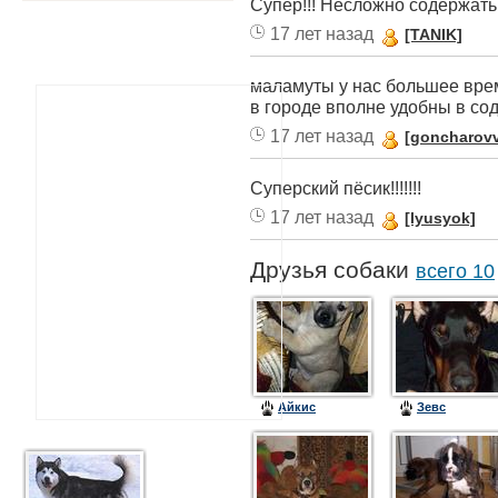
Супер!!! Несложно содержать
17 лет назад
[TANIK]
маламуты у нас большее врем
в городе вполне удобны в со
17 лет назад
[goncharov
Суперский пёсик!!!!!!!
17 лет назад
[lyusyok]
Друзья собаки
всего 10
Айкис
Зевс