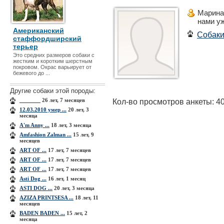
Марина
нами у
Американский
Собак
стаффордширский
терьер
Это средних размеров собаки с
жестким и коротким шерстным
покровом. Ок­рас варьирует от
бежевого до ...
Другие собаки этой породы:
_______
26 лет, 7 месяцев
Кол-во просмотров анкеты: 4
12.03.2010 умер ...
20 лет, 3
месяца
A'm Anny ...
18 лет, 3 месяца
Amfashion Zalman ...
15 лет, 9
месяцев
ART OF ...
17 лет, 7 месяцев
ART OF ...
17 лет, 7 месяцев
ART OF ...
17 лет, 7 месяцев
Asti Dog ...
16 лет, 1 месяц
ASTI DOG ...
20 лет, 3 месяца
AZIZA PRINТSESA ...
18 лет, 11
месяцев
BADEN BADEN ...
15 лет, 2
месяца