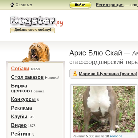
Регистрация
— влад
О портале
Добавь свою собаку!
Арис Блю Скай
— А
стаффордширский терь
Собаки
18658
Марина Шуленина [marina]
Стол заказов
Новинка!
Биржа
щенков
Новинка!
Конкурсы
5
Реклама
Клубы
615
Видео
1873
Рейтинг
5
Рейтинг
5.000
после
28
голосов