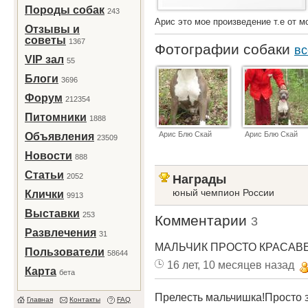
Породы собак
243
Арис это мое произведение т.е от м
Отзывы и
советы
1367
Фотографии собаки
вс
VIP зал
55
Блоги
3696
Форум
212354
Питомники
1888
Арис Блю Скай
Арис Блю Скай
Объявления
23509
Новости
888
Статьи
2052
Награды
юный чемпион России
Клички
9913
Выставки
253
Комментарии
3
Развлечения
31
МАЛЬЧИК ПРОСТО КРАСАВЕЦ!!!!!!!
Пользователи
58644
16 лет, 10 месяцев назад
Карта
бета
Прелесть мальчишка!Просто 
Главная
Контакты
FAQ