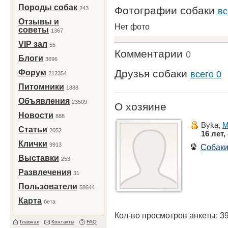
Породы собак
Фотографии собаки
243
вс
Отзывы и
Нет фото
советы
1367
VIP зал
55
Комментарии
0
Блоги
3696
Друзья собаки
Форум
всего 0
212354
Питомники
1888
Объявления
23509
О хозяине
Новости
888
Byka,
М
Статьи
2052
16 лет,
Клички
9913
Собак
Выставки
253
Развлечения
31
Пользователи
58644
Карта
бета
Кол-во просмотров анкеты: 3
Главная
Контакты
FAQ