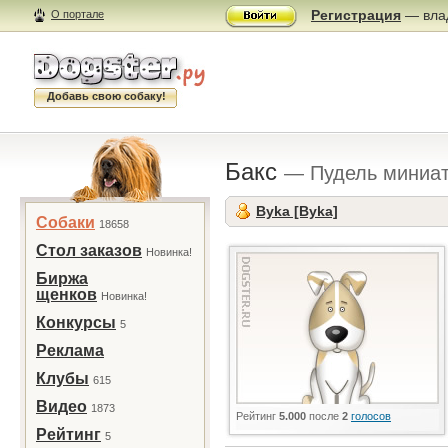
Регистрация
— влад
О портале
Добавь свою собаку!
Бакс
— Пудель миниа
Byka [Byka]
Собаки
18658
Стол заказов
Новинка!
Биржа
щенков
Новинка!
Конкурсы
5
Реклама
Клубы
615
Видео
1873
Рейтинг
5.000
после
2
голосов
Рейтинг
5