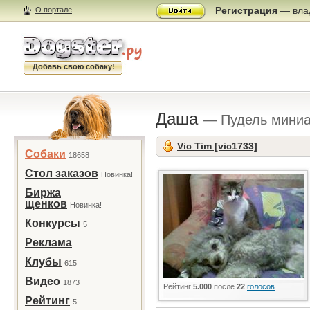
Регистрация
— влад
О портале
Добавь свою собаку!
Даша
— Пудель мини
Vic Tim [vic1733]
Собаки
18658
Стол заказов
Новинка!
Биржа
щенков
Новинка!
Конкурсы
5
Реклама
Клубы
615
Видео
1873
Рейтинг
5.000
после
22
голосов
Рейтинг
5