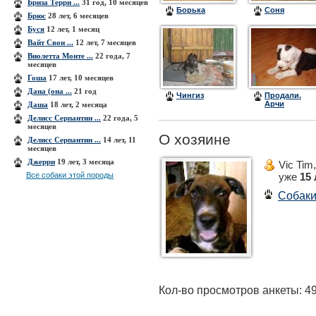
Бриза Терри ...
31 год, 10 месяцев
Борька
Соня
Брюс
28 лет, 6 месяцев
Буся
12 лет, 1 месяц
Вайт Свон ...
12 лет, 7 месяцев
Виолетта Монте ...
22 года, 7
месяцев
Гоша
17 лет, 10 месяцев
Дана (она ...
21 год
Чингиз
Продали.
Арчи
Даша
18 лет, 2 месяца
Делисс Серпантин ...
22 года, 5
месяцев
О хозяине
Делисс Серпантин ...
14 лет, 11
месяцев
Джерри
19 лет, 3 месяца
Vic Tim
Все собаки этой породы
уже
15 
Собак
Кол-во просмотров анкеты: 4