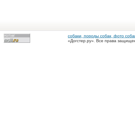
собаки, породы собак, фото собак
«Догстер.ру». Все права защище
разрешена только с письменного
«Догстер.ру»