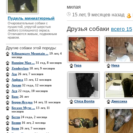
милая
15 лет, 9 месяцев назад
Пудель миниатюрный
Очаровательные собаки с
пушистой, упругой шерстью
Друзья собаки
всего 15
любого (сплошного) окраса.
Отличаются живым, подвижным
нравом.
Другие собаки этой породы:
Kilimangaro Mountain ...
19 лет, 4
месяца
Running Man ...
31 год, 8 месяцев
Гера
Ника
Zonderclass
18 лет, 9 месяцев
Аза
26 лет, 7 месяцев
Анфиса
15 лет, 12 месяцев
Архип
32 года, 12 месяцев
Ася
22 года, 10 месяцев
Бакс
26 лет
Chica Bonita
Джессика
Берри-Ягодка
14 лет, 11 месяцев
Бесаме Мучо ...
13 лет, 11
месяцев
Бетти
24 года, 2 месяца
Бонни
16 лет, 2 месяца
Боня
26 лет, 7 месяцев