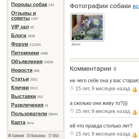
Породы собак
Фотографии собаки
243
вс
Отзывы и
советы
1367
VIP зал
55
Блоги
3696
Форум
Даша
212354
Питомники
1888
Объявления
23509
Комментарии
9
Новости
888
Статьи
2052
не чего себе она у вас старая)
Клички
15 лет, 9 месяцев назад
9913
Выставки
253
а сколько они живу то?)))
Развлечения
31
15 лет, 9 месяцев назад
Пользователи
58644
Карта
бета
ей что правда столько лет?
15 лет, 9 месяцев назад
Главная
Контакты
FAQ