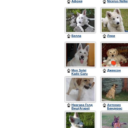
Афоня
Nicerus Nelke
Белла
Лери
Mon Solei
Джексон
Kado Garu
Ниагара Голд
Антонио
Виш(Агара)
Бандерас
(Нэш)