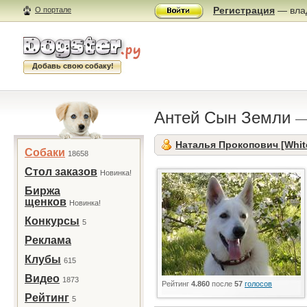
Регистрация
— влад
О портале
Добавь свою собаку!
Антей Сын Земли
—
Наталья Прокопович [Whit
Собаки
18658
Стол заказов
Новинка!
Биржа
щенков
Новинка!
Конкурсы
5
Реклама
Клубы
615
Видео
1873
Рейтинг
4.860
после
57
голосов
Рейтинг
5