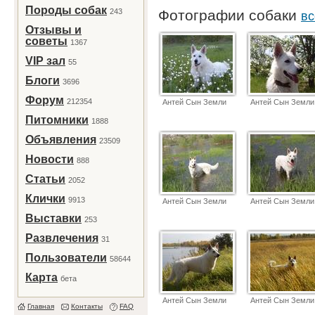
Породы собак
243
Фотографии собаки
вс
Отзывы и
советы
1367
VIP зал
55
Блоги
3696
Форум
212354
Антей Сын Земли
Антей Сын Земли
Питомники
1888
Объявления
23509
Новости
888
Статьи
2052
Клички
9913
Антей Сын Земли
Антей Сын Земли
Выставки
253
Развлечения
31
Пользователи
58644
Карта
бета
Антей Сын Земли
Антей Сын Земли
Главная
Контакты
FAQ