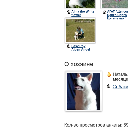
Alma the White
АГАТ /Щепсо
flower
Царго/Царго
Цигельман/
Easy Roy
Alpen Angel
О хозяине
Наталь
месяц
Собак
Кол-во просмотров анкеты: 6