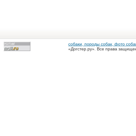
собаки, породы собак, фото собак
«Догстер.ру». Все права защище
разрешена только с письменного
«Догстер.ру»