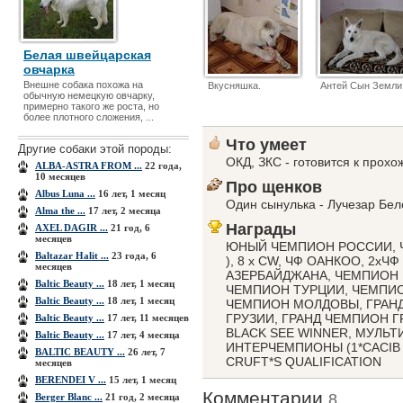
Белая швейцарская
овчарка
Внешне собака похожа на
Вкусняшка.
Антей Сын Земли
обычную немецкую овчарку,
примерно такого же роста, но
более плотного сложения, ...
Что умеет
Другие собаки этой породы:
ОКД, ЗКС - готовится к прох
ALBA-ASTRA FROM ...
22 года,
10 месяцев
Про щенков
Albus Luna ...
16 лет, 1 месяц
Один сынулька - Лучезар Бе
Alma the ...
17 лет, 2 месяца
Награды
AXEL DAGIR ...
21 год, 6
месяцев
ЮНЫЙ ЧЕМПИОН РОССИИ, ЧЕ
Baltazar Halit ...
23 года, 6
), 8 х CW, ЧФ ОАНКОО, 2х
месяцев
АЗЕРБАЙДЖАНА, ЧЕМПИОН 
Baltic Beauty ...
18 лет, 1 месяц
ЧЕМПИОН ТУРЦИИ, ЧЕМПИ
Baltic Beauty ...
18 лет, 1 месяц
ЧЕМПИОН МОЛДОВЫ, ГРАН
ГРУЗИИ, ГРАНД ЧЕМПИОН Г
Baltic Beauty ...
17 лет, 11 месяцев
BLACK SEE WINNER, МУЛЬТ
Baltic Beauty ...
17 лет, 4 месяца
ИНТЕРЧЕМПИОНЫ (1*САСIВ - Б
BALTIC BEAUTY ...
26 лет, 7
CRUFT*S QUALIFICATION
месяцев
BERENDEI V ...
15 лет, 1 месяц
Комментарии
8
Berger Blanc ...
21 год, 2 месяца