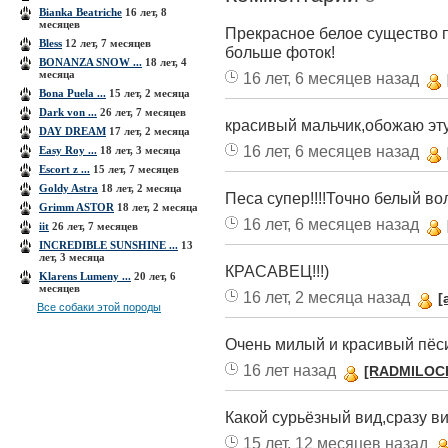
Bianka Beatriche
16 лет, 8
месяцев
Прекрасное белое существо 
Bless
12 лет, 7 месяцев
больше фоток!
BONANZA SNOW ...
18 лет, 4
месяца
16 лет, 6 месяцев назад
Bona Puela ...
15 лет, 2 месяца
Dark von ...
26 лет, 7 месяцев
красивый мальчик,обожаю эту
DAY DREAM
17 лет, 2 месяца
16 лет, 6 месяцев назад
Easy Roy ...
18 лет, 3 месяца
Escоrt z ...
15 лет, 7 месяцев
Goldy Astra
18 лет, 2 месяца
Песа супер!!!!Точно белый волк
Grimm ASTOR
18 лет, 2 месяца
16 лет, 6 месяцев назад
iit
26 лет, 7 месяцев
INCREDIBLE SUNSHINE ...
13
лет, 3 месяца
КРАСАВЕЦ!!!)
Klarens Lumeny ...
20 лет, 6
месяцев
16 лет, 2 месяца назад
[
Все собаки этой породы
Очень милый и красивый пёси
16 лет назад
[RADMILOC
Какой сурьёзный вид,сразу ви
15 лет, 12 месяцев назад