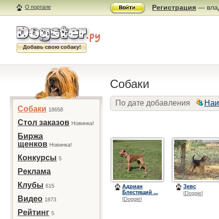
Регистрация
— влад
О портале
Добавь свою собаку!
Собаки
По дате добавления
Наи
Собаки
18658
Стол заказов
Новинка!
Биржа
щенков
Новинка!
Конкурсы
5
Реклама
Клубы
615
Адриан
Зевс
Блестящий ...
[
Doggie
]
Видео
[
Doggie
]
1873
Рейтинг
5