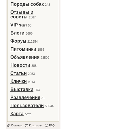
Породы собак
243
Отзывы и
советы
1367
VIP зал
55
Блоги
3696
Форум
212354
Питомники
1888
Объявления
23509
Новости
888
Статьи
2053
Клички
9913
Выставки
253
Развлечения
31
Пользователи
58644
Карта
бета
Главная
Контакты
FAQ