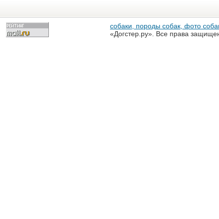
собаки, породы собак, фото собак
«Догстер.ру». Все права защище
разрешена только с письменного
«Догстер.ру»