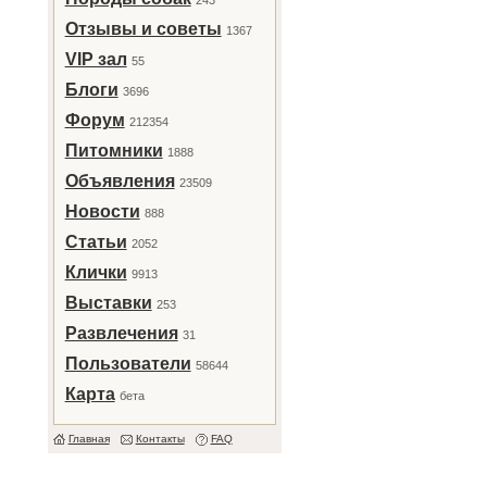
243
Отзывы и советы
1367
VIP зал
55
Блоги
3696
Форум
212354
Питомники
1888
Объявления
23509
Новости
888
Статьи
2052
Клички
9913
Выставки
253
Развлечения
31
Пользователи
58644
Карта
бета
Главная
Контакты
FAQ