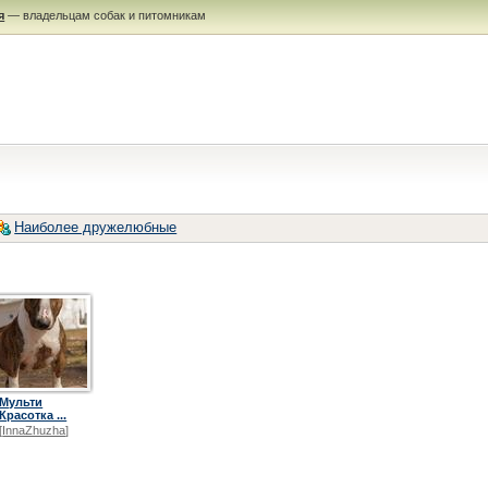
я
— владельцам собак и питомникам
Наиболее дружелюбные
Мульти
Красотка ...
[
InnaZhuzha
]