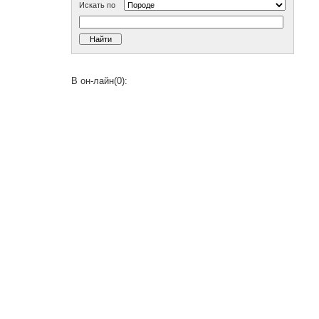
Искать по
В он-лайн(0):