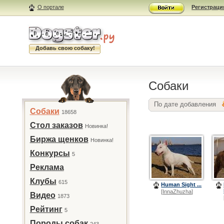
О портале
Регистраци
Добавь свою собаку!
Собаки
По дате добавления
Собаки
18658
Стол заказов
Новинка!
Биржа щенков
Новинка!
Конкурсы
5
Реклама
Клубы
615
Human Sight ...
[
InnaZhuzha
]
Видео
1873
Рейтинг
5
Породы собак