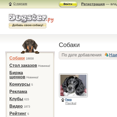
Регистрация
— влад
О портале
Добавь свою собаку!
Собаки
По дате добавления
Наи
Собаки
18658
Стол заказов
Новинка!
Биржа
щенков
Новинка!
Конкурсы
5
Реклама
Клубы
615
Гера
[
Tavrika
]
Видео
1873
Рейтинг
5