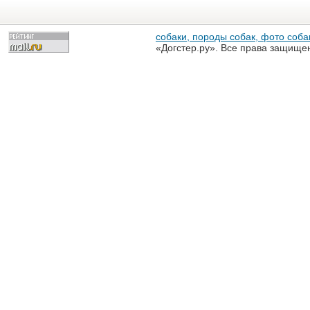
собаки, породы собак, фото собак
«Догстер.ру». Все права защище
разрешена только с письменного
«Догстер.ру»