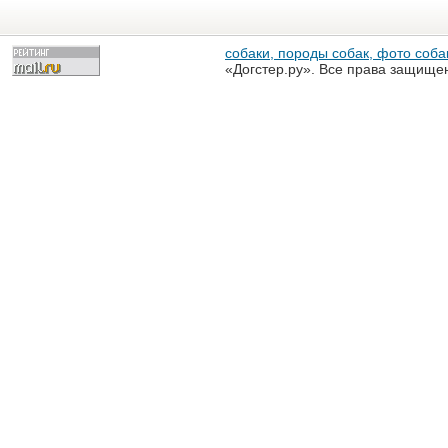
собаки, породы собак, фото собак
«Догстер.ру». Все права защище
разрешена только с письменного
«Догстер.ру»