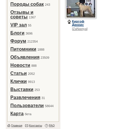
Породы собак
243
Отзывы и
советы
1367
Киргоф
VIP зал
Дикрис
55
[
ZaNastya
]
Блоги
3696
Форум
212354
Питомники
1888
Объявления
23509
Новости
888
Статьи
2052
Клички
9913
Выставки
253
Развлечения
31
Пользователи
58644
Карта
бета
Главная
Контакты
FAQ