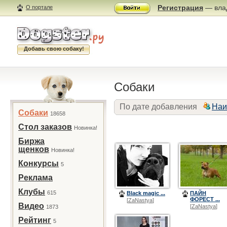
Регистрация
— влад
О портале
Добавь свою собаку!
Собаки
По дате добавления
Наи
Собаки
18658
Стол заказов
Новинка!
Биржа
щенков
Новинка!
Конкурсы
5
Реклама
Клубы
615
Black magic ...
ПАЙН
ФОРЕСТ ...
[
ZaNastya
]
Видео
[
ZaNastya
]
1873
Рейтинг
5