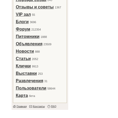
243
Отзывы и советы
1367
VIP зал
55
Блоги
3696
Форум
212354
Питомники
1888
Объявления
23509
Новости
888
Статьи
2052
Клички
9913
Выставки
253
Развлечения
31
Пользователи
58644
Карта
бета
Главная
Контакты
FAQ