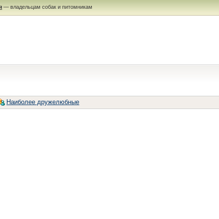
я
— владельцам собак и питомникам
Наиболее дружелюбные