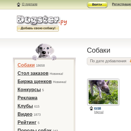
О портале
Регистраци
Добавь свою собаку!
Собаки
По дате добавления
Собаки
18658
Стол заказов
Новинка!
Биржа щенков
Новинка!
Конкурсы
5
Реклама
Клубы
615
кузя
[
djena
]
Видео
1873
Рейтинг
5
Породы собак