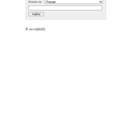
Искать по
В он-лайн(0):