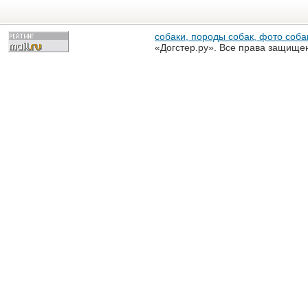
собаки, породы собак, фото собак
«Догстер.ру». Все права защище
разрешена только с письменного
«Догстер.ру»