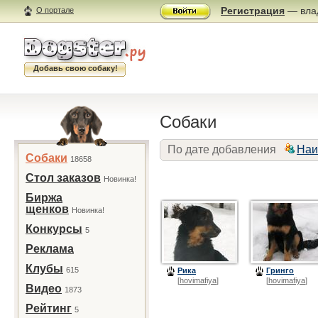
Регистрация
— влад
О портале
Добавь свою собаку!
Собаки
По дате добавления
Наи
Собаки
18658
Стол заказов
Новинка!
Биржа
щенков
Новинка!
Конкурсы
5
Реклама
Клубы
615
Рика
Гринго
[
hovimafiya
]
[
hovimafiya
]
Видео
1873
Рейтинг
5