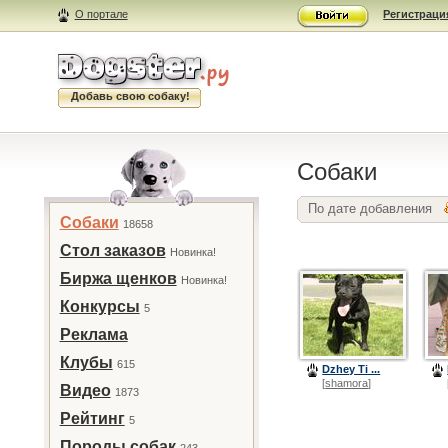
О портале
Регистраци
Добавь свою собаку!
Собаки
По дате добавления
Собаки
18658
Стол заказов
Новинка!
Биржа щенков
Новинка!
Конкурсы
5
Реклама
Клубы
615
Dzhey Ti ...
[
shamora
]
Видео
1873
Рейтинг
5
Породы собак