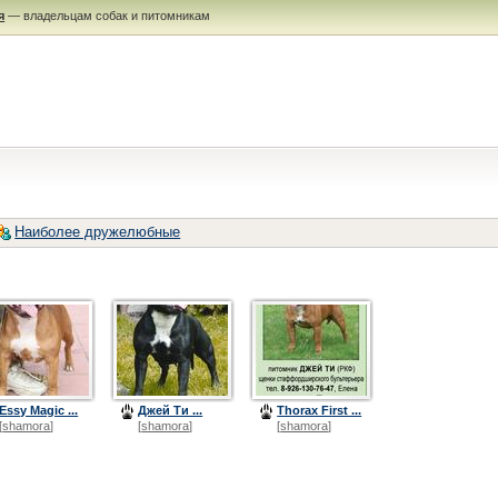
я
— владельцам собак и питомникам
Наиболее дружелюбные
Essy Magic ...
Джей Ти ...
Thorax First ...
[
shamora
]
[
shamora
]
[
shamora
]