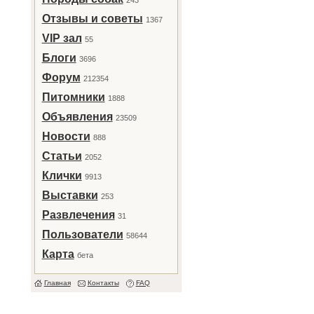
243
Отзывы и советы
1367
VIP зал
55
Блоги
3696
Форум
212354
Питомники
1888
Объявления
23509
Новости
888
Статьи
2052
Клички
9913
Выставки
253
Развлечения
31
Пользователи
58644
Карта
бета
Главная
Контакты
FAQ