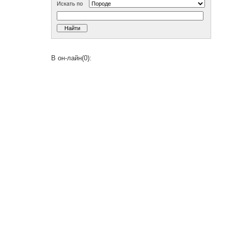
Искать по
В он-лайн(0):