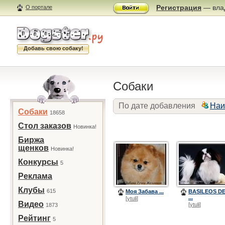
Регистрация
— влад
О портале
Добавь свою собаку!
Собаки
По дате добавления
Наи
Собаки
18658
Стол заказов
Новинка!
Биржа
щенков
Новинка!
Конкурсы
5
Реклама
Клубы
615
Моя Забава ...
BASILEOS D
...
[
ytuli
]
Видео
[
ytuli
]
1873
Рейтинг
5