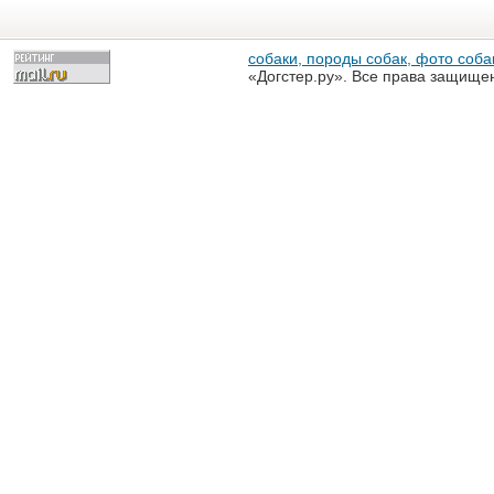
собаки, породы собак, фото собак
«Догстер.ру». Все права защище
разрешена только с письменного
«Догстер.ру»