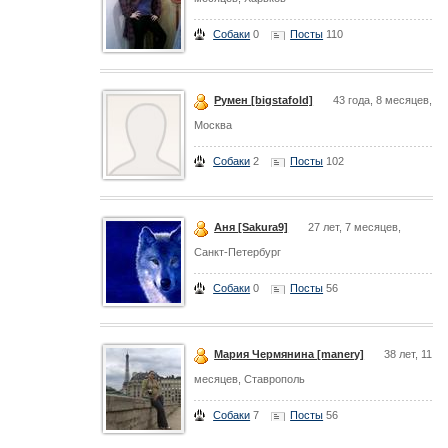
Собаки
0
Посты
110
Румен [bigstafold]
43 года, 8 месяцев,
Москва
Собаки
2
Посты
102
Аня [Sakura9]
27 лет, 7 месяцев,
Санкт-Петербург
Собаки
0
Посты
56
Мария Чермянина [manery]
38 лет, 11
месяцев, Ставрополь
Собаки
7
Посты
56