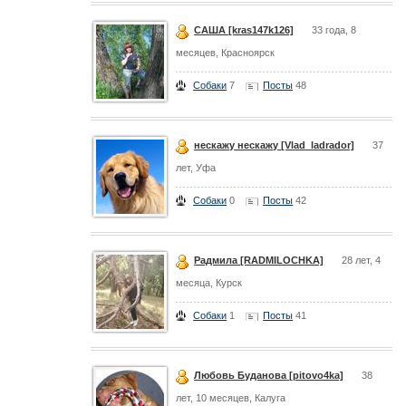
САША [kras147k126]
33 года, 8
месяцев, Красноярск
Собаки
7
Посты
48
нескажу нескажу [Vlad_ladrador]
37
лет, Уфа
Собаки
0
Посты
42
Радмила [RADMILOCHKA]
28 лет, 4
месяца, Курск
Собаки
1
Посты
41
Любовь Буданова [pitovo4ka]
38
лет, 10 месяцев, Калуга