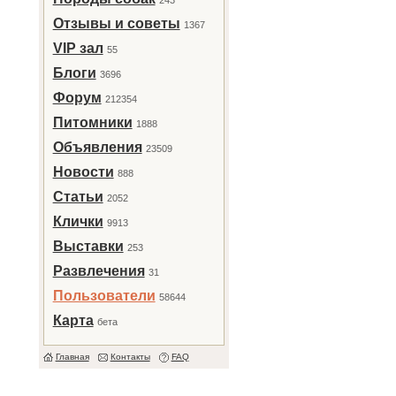
243
Отзывы и советы
1367
VIP зал
55
Блоги
3696
Форум
212354
Питомники
1888
Объявления
23509
Новости
888
Статьи
2052
Клички
9913
Выставки
253
Развлечения
31
Пользователи
58644
Карта
бета
Главная
Контакты
FAQ