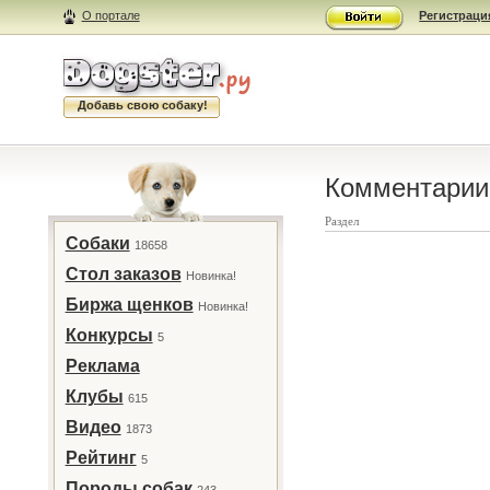
О портале
Регистраци
Добавь свою собаку!
Комментарии 
Раздел
Собаки
18658
Стол заказов
Новинка!
Биржа щенков
Новинка!
Конкурсы
5
Реклама
Клубы
615
Видео
1873
Рейтинг
5
Породы собак