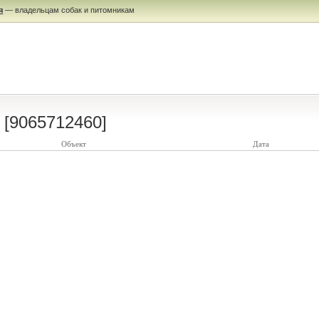
я
— владельцам собак и питомникам
[9065712460]
Объект
Дата