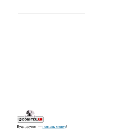
Будь другом, —
поставь кнопку
!