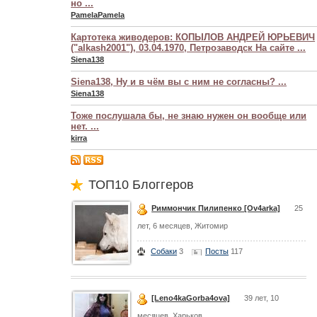
но ...
PamelaPamela
Картотека живодеров: КОПЫЛОВ АНДРЕЙ ЮРЬЕВИЧ
("alkash2001"), 03.04.1970, Петрозаводск На сайте ...
Siena138
Siena138, Ну и в чём вы с ним не согласны? ...
Siena138
Тоже послушала бы, не знаю нужен он вообще или
нет. ...
kirra
ТОП10 Блоггеров
Риммончик Пилипенко [Ov4arka]
25
лет, 6 месяцев, Житомир
Собаки
3
Посты
117
[Leno4kaGorba4ova]
39 лет, 10
месяцев, Харьков