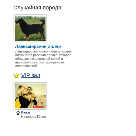
Случайная порода:
Ланкаширский хилер
Ланкаширский хилер - миниатюрная
низконогая рабочая собака, которая
обладает незаурядной силой и
широким спектром врожденных
способностей.
VIP зал
Люся
Началова Юлия