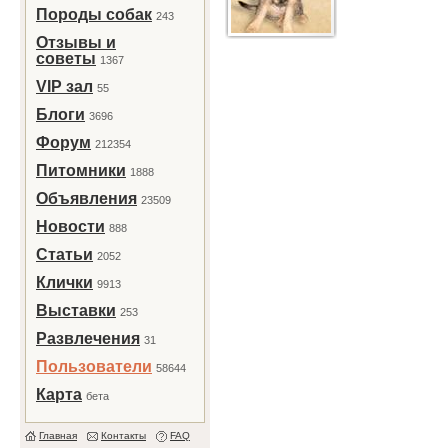
Породы собак
243
Отзывы и
советы
1367
VIP зал
55
Блоги
3696
Форум
212354
Питомники
1888
Объявления
23509
Новости
888
Статьи
2052
Клички
9913
Выставки
253
Развлечения
31
Пользователи
58644
Карта
бета
Главная
Контакты
FAQ