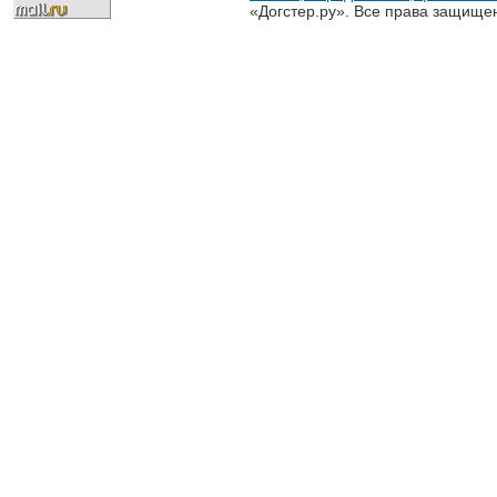
«Догстер.ру». Все права защище
разрешена только с письменного
«Догстер.ру»