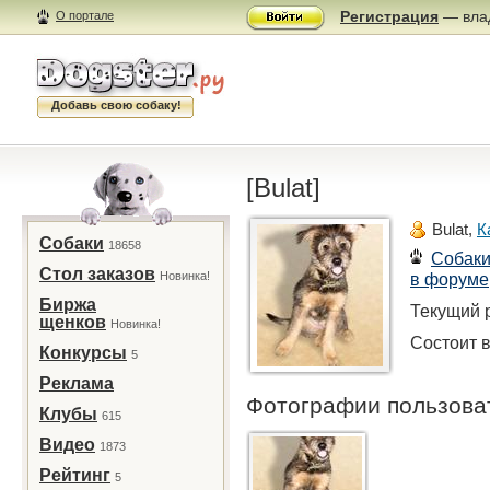
Регистрация
— влад
О портале
Добавь свою собаку!
[Bulat]
Bulat,
К
Собаки
18658
Собак
Стол заказов
Новинка!
в форуме
Биржа
Текущий р
щенков
Новинка!
Состоит в
Конкурсы
5
Реклама
Фотографии пользов
Клубы
615
Видео
1873
Рейтинг
5