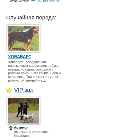
Будь другом, —
поставь кнопку
!
Случайная порода:
ХОВАВАРТ
Ховаварт - обладающая
сдержанным характеров собака,
прекрасно справляющаяся с
ролями домашнего компаньона и
охранника. Тело покрыта густой,
волнистой, нежной на ...
VIP зал
Артемон
Дмитрий Анатольевич
Медведев