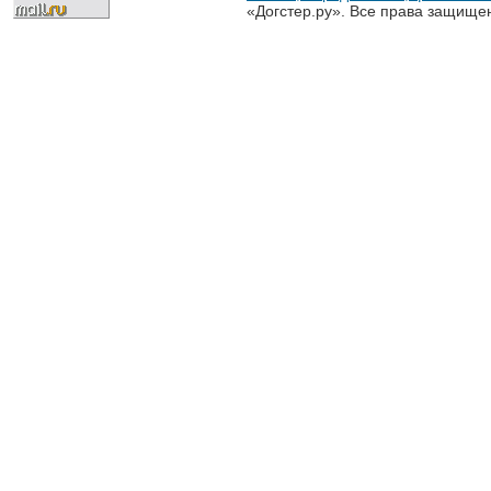
«Догстер.ру». Все права защище
разрешена только с письменного
«Догстер.ру»