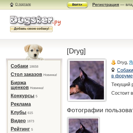
Регистрация
— влад
О портале
Добавь свою собаку!
[Dryg]
Dryg,
Я
Собаки
18658
Собак
Стол заказов
Новинка!
в форуме
Биржа
Текущий р
щенков
Новинка!
Состоит в
Конкурсы
5
Реклама
Фотографии пользов
Клубы
615
Видео
1873
Рейтинг
5