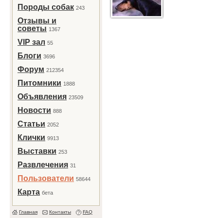
Породы собак
243
Отзывы и
советы
1367
VIP зал
55
Блоги
3696
Форум
212354
Питомники
1888
Объявления
23509
Новости
888
Статьи
2052
Клички
9913
Выставки
253
Развлечения
31
Пользователи
58644
Карта
бета
Главная
Контакты
FAQ