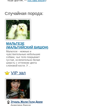
Будь другом, —
поставь кнопку
!
Случайная порода:
МАЛЬТЕЗЕ
(МАЛЬТИЙСКИЙ БИШОН)
Мальтезе - нежные и
чувствительные небольшие
собаки, чье тело покрывает
густая, ослепительно белая
шерсть с оттенком цвета
слоновой кости. У ...
VIP зал
Этуаль Жоли Голд Дрим
Анжелика Варум