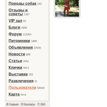
Породы собак
243
Отзывы и
советы
1367
VIP зал
55
Блоги
3696
Форум
212354
Питомники
1888
Объявления
23509
Новости
888
Статьи
2052
Клички
9913
Выставки
253
Развлечения
31
Пользователи
58644
Карта
бета
Главная
Контакты
FAQ