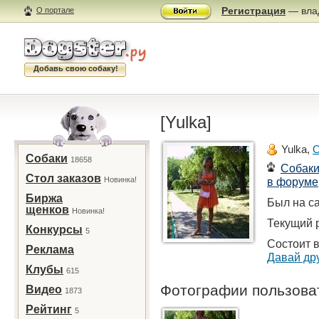
Регистрация
— влад
О портале
Добавь свою собаку!
[Yulka]
Yulka,
О
Собаки
18658
Собак
Стол заказов
Новинка!
в форуме
Биржа
Был на са
щенков
Новинка!
Текущий р
Конкурсы
5
Состоит в
Реклама
Давай др
Клубы
615
Фотографии пользов
Видео
1873
Рейтинг
5