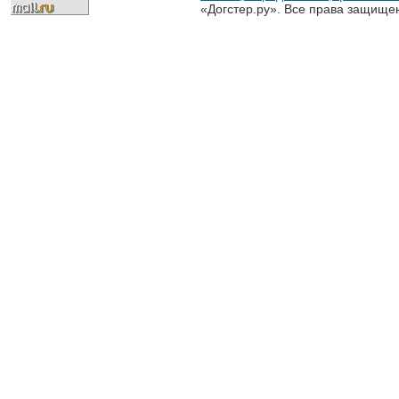
«Догстер.ру». Все права защище
разрешена только с письменного
«Догстер.ру»