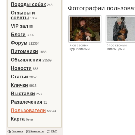
Породы собак
243
Фотографии пользов
Отзывы и
советы
1367
VIP зал
55
Блоги
3696
Форум
212354
я со своими
Я со своими
курносиками
питомцами
Питомники
1888
Объявления
23509
Новости
888
Статьи
2052
Клички
9913
Выставки
253
Развлечения
31
Пользователи
58644
Карта
бета
Главная
Контакты
FAQ