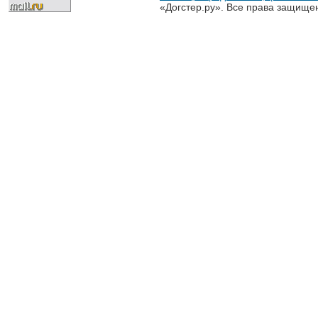
«Догстер.ру». Все права защище
разрешена только с письменного
«Догстер.ру»