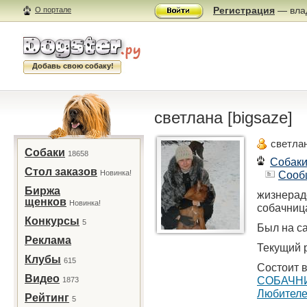
Регистрация
— влад
О портале
Добавь свою собаку!
светлана [bigsaze]
светлан
Собаки
18658
Собак
Стол заказов
Новинка!
Сооб
Биржа
жизнерад
щенков
Новинка!
собачниц
Конкурсы
5
Был на са
Реклама
Текущий р
Клубы
615
Состоит в
Видео
СОБАЧНИК
1873
Любителе
Рейтинг
5