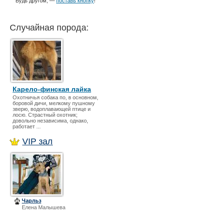
Будь другом, —
поставь кнопку
!
Случайная порода:
Карело-финская лайка
Охотничья собака по, в основном,
боровой дичи, мелкому пушному
зверю, водоплавающей птице и
лосю. Страстный охотник;
довольно независима, однако,
работает ...
VIP зал
Чарльз
Елена Малышева