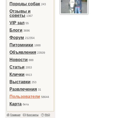
Породы собак
243
Отзывы и
советы
1367
VIP зал
55
Блоги
3696
Форум
212354
Питомники
1888
Объявления
23509
Новости
888
Статьи
2053
Клички
9913
Выставки
253
Развлечения
31
Пользователи
58644
Карта
бета
Главная
Контакты
FAQ