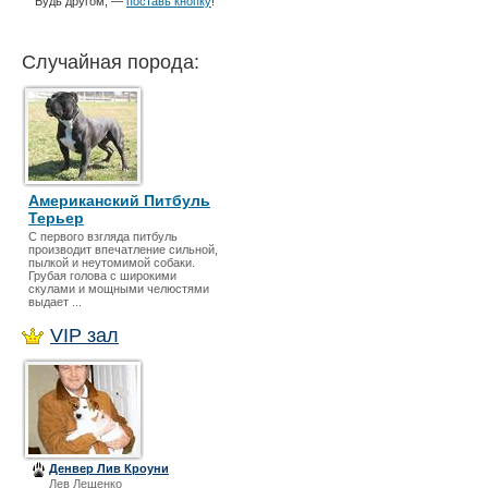
Будь другом, —
поставь кнопку
!
Случайная порода:
Американский Питбуль
Терьер
С первого взгляда питбуль
производит впечатление сильной,
пылкой и неутомимой собаки.
Грубая голова с широкими
скулами и мощными челюстями
выдает ...
VIP зал
Денвер Лив Кроуни
Лев Лещенко