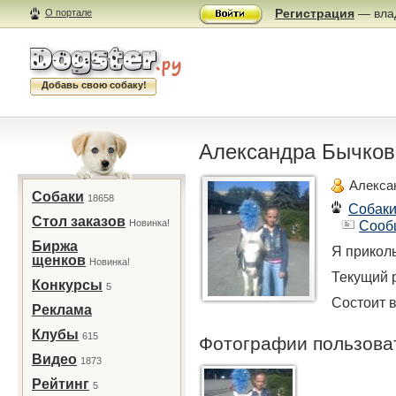
Регистрация
— влад
О портале
Добавь свою собаку!
Александра Бычков
Алекса
Собаки
18658
Собак
Стол заказов
Новинка!
Сооб
Биржа
Я прикол
щенков
Новинка!
Текущий р
Конкурсы
5
Состоит в
Реклама
Клубы
615
Фотографии пользов
Видео
1873
Рейтинг
5