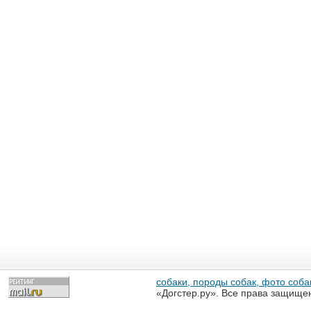
собаки, породы собак, фото собак
«Догстер.ру». Все права защище
разрешена только с письменного