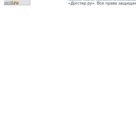
«Догстер.ру». Все права защище
разрешена только с письменного
«Догстер.ру»