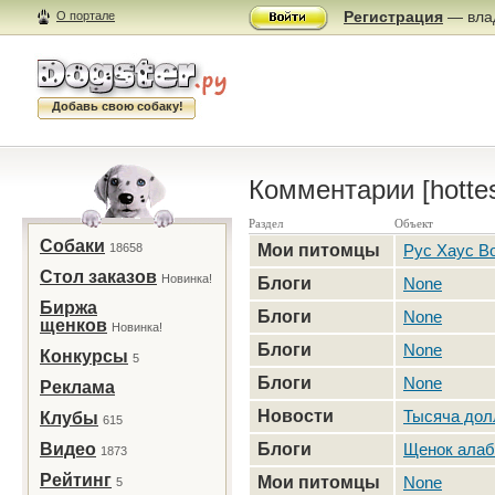
Регистрация
— влад
О портале
Добавь свою собаку!
Комментарии [hotte
Раздел
Объект
Собаки
18658
Мои питомцы
Рус Хаус В
Стол заказов
Новинка!
Блоги
None
Биржа
Блоги
None
щенков
Новинка!
Блоги
None
Конкурсы
5
Блоги
None
Реклама
Новости
Тысяча дол
Клубы
615
Видео
Блоги
Щенок алаба
1873
Рейтинг
Мои питомцы
None
5