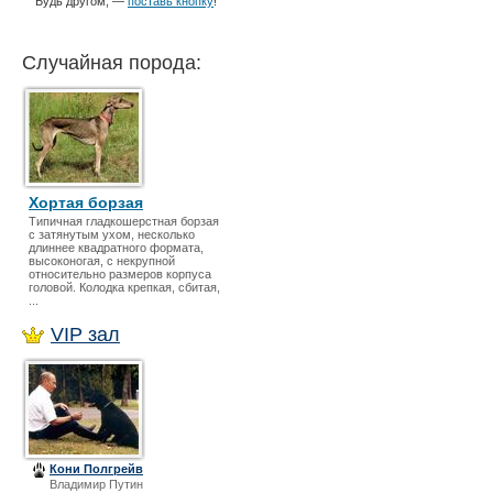
Будь другом, —
поставь кнопку
!
Случайная порода:
Хортая борзая
Типичная гладкошерстная борзая
с затянутым ухом, несколько
длиннее квадратного формата,
высоконогая, с некрупной
относительно размеров корпуса
головой. Колодка крепкая, сбитая,
...
VIP зал
Кони Полгрейв
Владимир Путин