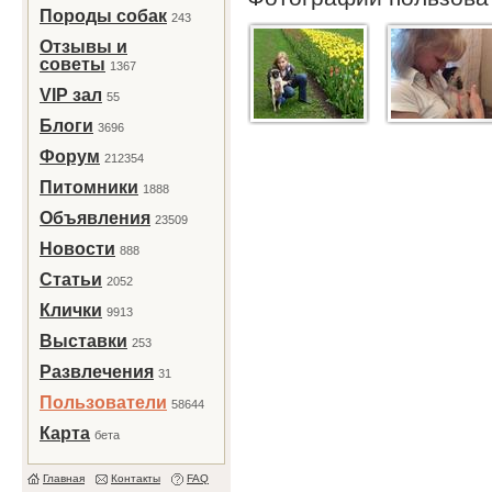
Породы собак
243
Отзывы и
советы
1367
VIP зал
55
Блоги
3696
Форум
212354
Питомники
1888
Объявления
23509
Новости
888
Статьи
2052
Клички
9913
Выставки
253
Развлечения
31
Пользователи
58644
Карта
бета
Главная
Контакты
FAQ