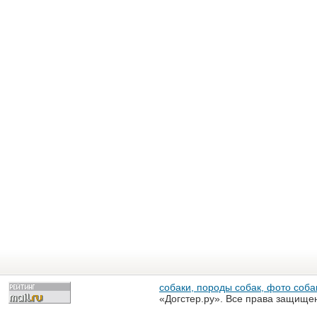
собаки, породы собак, фото собак
«Догстер.ру». Все права защище
разрешена только с письменного