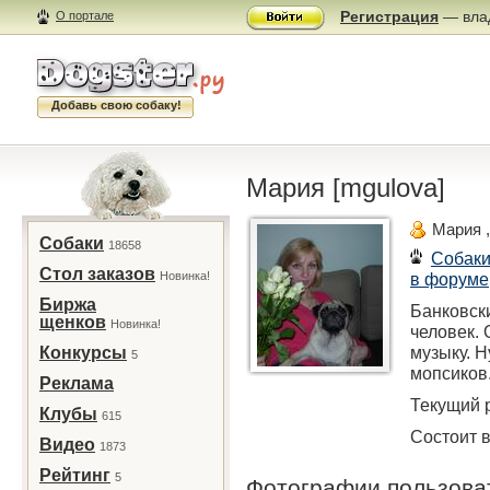
Регистрация
— влад
О портале
Добавь свою собаку!
Мария [mgulova]
Мария 
Собаки
18658
Собак
Стол заказов
Новинка!
в форуме
Биржа
Банковски
щенков
Новинка!
человек.
музыку. Н
Конкурсы
5
мопсиков
Реклама
Текущий р
Клубы
615
Состоит в
Видео
1873
Рейтинг
5
Фотографии пользов