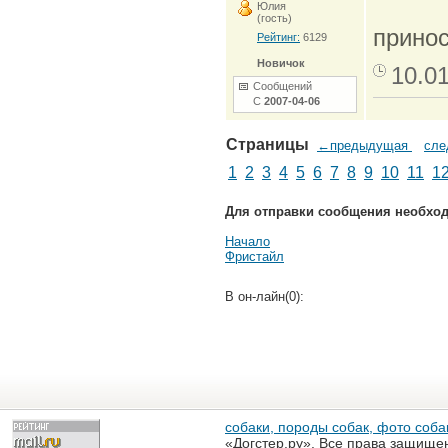
Юлия
(гость)
прино
Рейтинг:
6129
Новичок
10.0
Сообщений
С
2007-04-06
Страницы
←предыдущая
сл
1
2
3
4
5
6
7
8
9
10
11
1
Для отправки сообщения необхо
Начало
Фристайл
В он-лайн(0):
собаки, породы собак, фото собак
«Догстер.ру». Все права защище