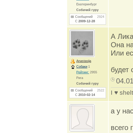
Екатеринбург
Собачий гуру
Сообщений
2924
С
2009-12-28
А Лика
Она на
Или ес
Anastasija
Собаки
1
будет 
Рейтинг:
2955
Рига
04.0
Собачий гуру
Сообщений
2522
I ♥ shel
С
2010-02-14
а у на
всего 