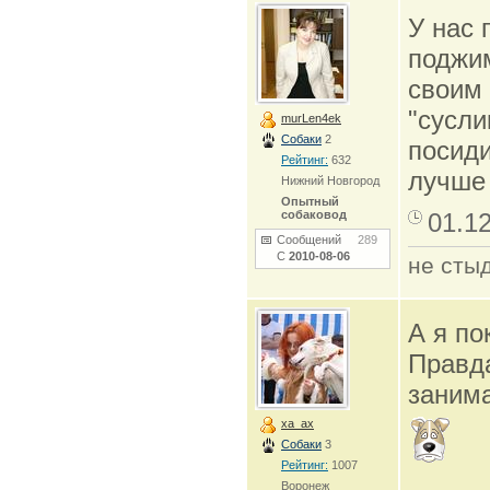
У нас 
поджим
своим 
"сусли
murLen4ek
Собаки
2
посиди
Рейтинг:
632
лучше 
Нижний Новгород
Опытный
собаковод
01.1
Сообщений
289
С
2010-08-06
не стыд
А я по
Правда
занима
xa_ax
Собаки
3
Рейтинг:
1007
Воронеж