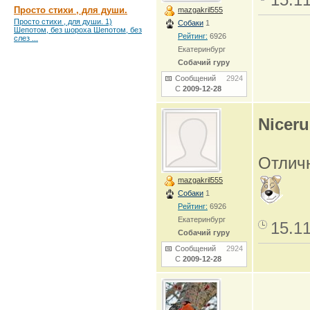
Просто стихи , для души.
mazgakril555
Просто стихи , для души. 1)
Собаки
1
Шепотом, без шороха Шепотом, без
Рейтинг:
6926
слез ...
Екатеринбург
Собачий гуру
Сообщений
2924
С
2009-12-28
Niceru
Отлич
mazgakril555
Собаки
1
Рейтинг:
6926
Екатеринбург
15.1
Собачий гуру
Сообщений
2924
С
2009-12-28