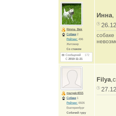
Инна
,
26.1
Rimma_Blek
собаке
Собаки
2
Рейтинг:
496
невозмо
Житомир
Со стажем
Сообщений
172
С
2010-11-21
Filya
,
27.1
mazgakril555
Собаки
1
Рейтинг:
6926
Екатеринбург
Собачий гуру