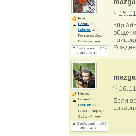
mazgak
15.1
Filya
http:/
Собаки
2
Рейтинг:
3709
общени
Ростов-на-Дону
присое
Собачий гуру
Рожден
Сообщений
3129
С
2010-09-11
mazgak
16.1
Nicerus
Если в
Собаки
1
Рейтинг:
2563
соверш
Санкт-Петербург
Собачий гуру
Сообщений
1997
С
2010-04-08