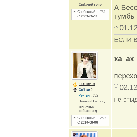
Собачий гуру
А Бесс
Сообщений
731
тумбы 
С
2009-05-11
01.1
ЕСЛИ 
xa_ax
перехо
murLen4ek
02.1
Собаки
2
Рейтинг:
632
не стыд
Нижний Новгород
Опытный
собаковод
Сообщений
289
С
2010-08-06