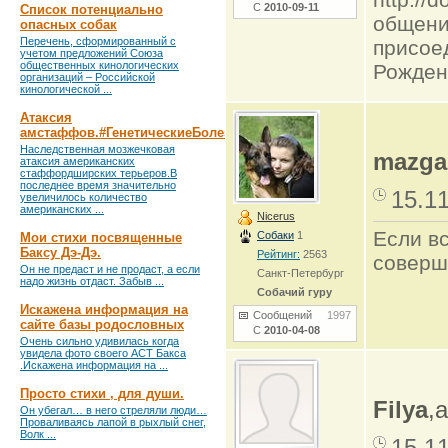
С
2010-09-11
Список потенциально
общени
опасных собак
Перечень, сформированный с
присое
учетом предложений Союза
общественных кинологических
Рожден
организаций – Российской
кинологической ...
Атаксия
амстаффов.#ГенетическиеБолезни
Наследственная мозжечковая
mazgak
атаксия американских
стаффордширских терьеров.В
последнее время значительно
15.1
увеличилось количество
американских ...
Nicerus
Если в
Собаки
1
Мои стихи посвященные
Баксу Дэ-Дэ.
Рейтинг:
2563
соверш
Он не предаст и не продаст, а если
Санкт-Петербург
надо жизнь отдаст. Забыв ...
Собачий гуру
Искажена информация на
Сообщений
1997
сайте базы родословных
С
2010-04-08
Очень сильно удивилась когда
увидела фото своего АСТ Бакса
.Искажена информация на ...
Просто стихи , для души.
Filya
,
Он убегал… в него стреляли люди…
Проваливаясь лапой в рыхлый снег,
Волк ...
15.1