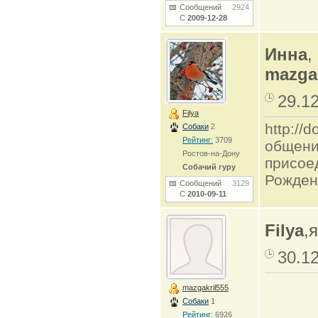
Сообщений
2924
С
2009-12-28
Инна
,
mazgak
29.1
Filya
http:/
Собаки
2
Рейтинг:
3709
общени
Ростов-на-Дону
присое
Собачий гуру
Рожден
Сообщений
3129
С
2010-09-11
Filya
,
30.1
mazgakril555
Собаки
1
Рейтинг:
6926