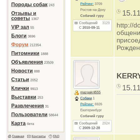
Породы собак
Рейтинг:
3709
243
Ростов-на-Дону
15.1
Отзывы и
Собачий гуру
советы
1367
Сообщений
3129
http:/
VIP зал
55
С
2010-09-11
общени
Блоги
3696
присое
Форум
212354
Рожден
Питомники
1888
Объявления
23509
Новости
888
KERR
Статьи
2052
15.1
Клички
9913
mazgakril555
Выставки
253
Собаки
1
Рейтинг:
6926
Развлечения
31
Екатеринбург
Пользователи
58644
Собачий гуру
Карта
Сообщений
2924
бета
С
2009-12-28
Главная
Контакты
FAQ