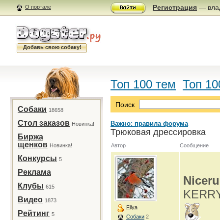
Регистрация
— влад
О портале
Добавь свою собаку!
Топ 100 тем
Топ 10
Поиск
Собаки
18658
Стол заказов
Важно: правила форума
Новинка!
Трюковая дрессировка
Биржа
щенков
Новинка!
Автор
Сообщение
Конкурсы
5
Реклама
Niceru
Клубы
615
KERRY,
Видео
1873
Filya
Рейтинг
5
Собаки
2