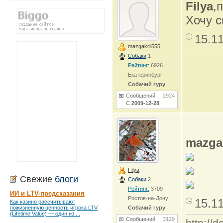
Filya
,
Хочу с
15.1
mazgakril555
Собаки
1
Рейтинг:
6926
Екатеринбург
Собачий гуру
Сообщений
2924
С
2009-12-28
mazgak
Filya
Свежие
блоги
Собаки
2
Рейтинг:
3709
ИИ и LTV-предсказания
Ростов-на-Дону
15.1
Как казино рассчитывают
пожизненную ценность игрока LTV
Собачий гуру
(Lifetime Value) — один из ...
Сообщений
3129
http:/