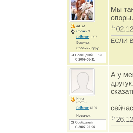
Мы так
опоры
xa_ax
02.1
Собаки
3
Рейтинг:
1007
ЕСЛИ 
Воронеж
Собачий гуру
Сообщений
731
С
2009-05-11
А у ме
другую
сказат
Инна
(гость)
сейчас
Рейтинг:
6129
Новичок
26.1
Сообщений
С
2007-04-06