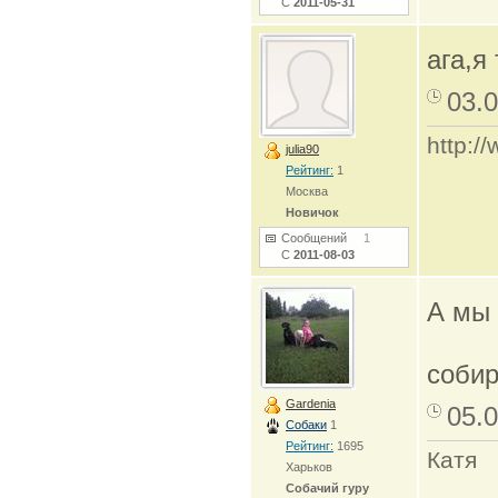
С
2011-05-31
ага,я
03.0
http:/
julia90
Рейтинг:
1
Москва
Новичок
Сообщений
1
С
2011-08-03
А мы 
собир
Gardenia
05.0
Собаки
1
Рейтинг:
1695
Катя
Харьков
Собачий гуру