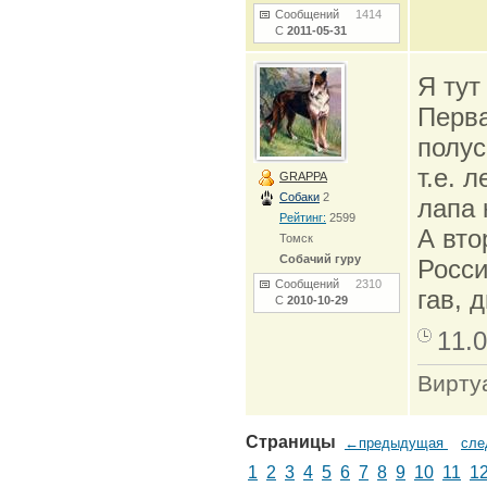
Сообщений
1414
С
2011-05-31
Я тут
Перва
полус
т.е. 
GRAPPA
Собаки
2
лапа 
Рейтинг:
2599
А вто
Томск
Собачий гуру
Росси
Сообщений
2310
гав, д
С
2010-10-29
11.0
Виртуа
Страницы
←предыдущая
сл
1
2
3
4
5
6
7
8
9
10
11
1