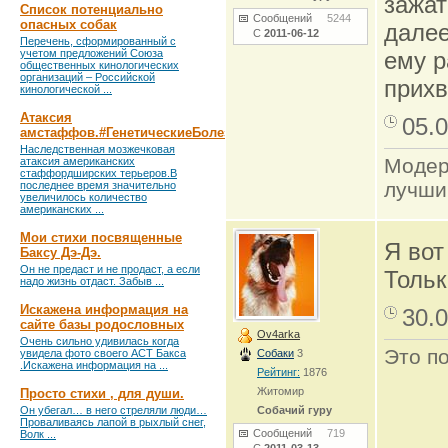
зажат
Список потенциально
Сообщений
5244
опасных собак
далее
С
2011-06-12
Перечень, сформированный с
учетом предложений Союза
ему р
общественных кинологических
организаций – Российской
прихв
кинологической ...
Атаксия
05.0
амстаффов.#ГенетическиеБолезни
Наследственная мозжечковая
Модер
атаксия американских
стаффордширских терьеров.В
лучши
последнее время значительно
увеличилось количество
американских ...
Мои стихи посвященные
Я вот
Баксу Дэ-Дэ.
Он не предаст и не продаст, а если
Тольк
надо жизнь отдаст. Забыв ...
Искажена информация на
30.0
сайте базы родословных
Ov4arka
Очень сильно удивилась когда
Это по
увидела фото своего АСТ Бакса
Собаки
3
.Искажена информация на ...
Рейтинг:
1876
Житомир
Просто стихи , для души.
Он убегал… в него стреляли люди…
Собачий гуру
Проваливаясь лапой в рыхлый снег,
Сообщений
719
Волк ...