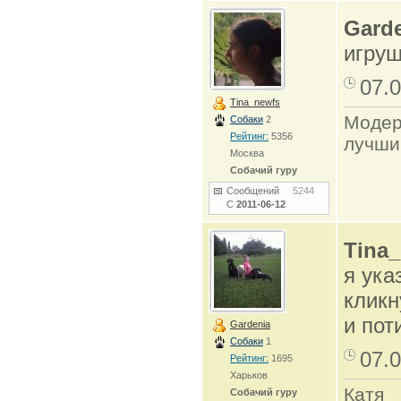
Gard
игруш
07.0
Tina_newfs
Модер
Собаки
2
Рейтинг:
5356
лучши
Москва
Собачий гуру
Сообщений
5244
С
2011-06-12
Tina
я ука
кликн
и пот
Gardenia
Собаки
1
07.0
Рейтинг:
1695
Харьков
Катя
Собачий гуру