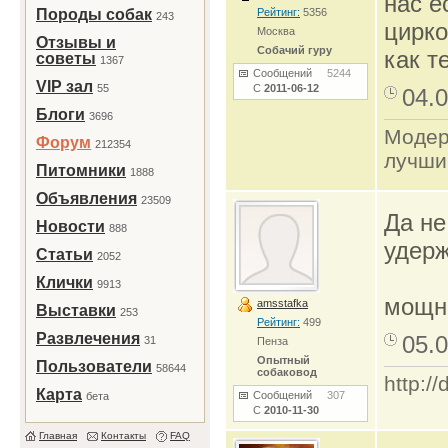
нас е
Породы собак
Рейтинг:
5356
243
цирко
Москва
Отзывы и
Собачий гуру
как т
советы
1367
Сообщений
5244
VIP зал
55
С
2011-06-12
04.0
Блоги
3696
Модер
Форум
212354
лучши
Питомники
1888
Объявления
23509
Да не
Новости
888
удерж
Статьи
2052
Клички
9913
мощна
amsstafka
Выставки
253
Рейтинг:
499
Развлечения
05.0
31
Пенза
Опытный
Пользователи
58644
собаковод
http:/
Карта
Сообщений
307
бета
С
2010-11-30
Главная
Контакты
FAQ