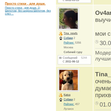
С
2011-03-13
Просто стихи , для души.
Просто стихи , для души. 1)
Шепотом, без шороха Шепотом, без
Ov4a
слез ...
выучи
мои с
Tina_newfs
Собаки
2
30.0
Рейтинг:
5356
Москва
Модер
Собачий гуру
лучши
Сообщений
5244
С
2011-06-12
Tina
очень
думае
прихв
Kaisa
Собаки
2
01.0
Рейтинг:
457
Луганск