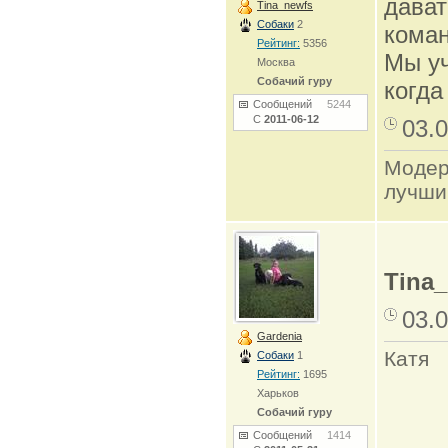
дават
Tina_newfs
Собаки
2
коман
Рейтинг:
5356
Мы уч
Москва
Собачий гуру
когда
Сообщений
5244
С
2011-06-12
03.0
Модер
лучши
Tina
03.0
Gardenia
Катя
Собаки
1
Рейтинг:
1695
Харьков
Собачий гуру
Сообщений
1414