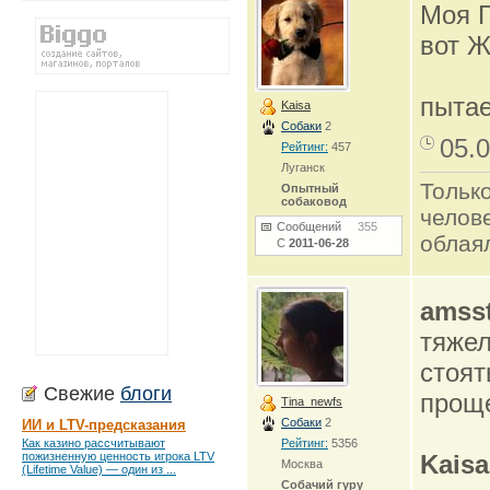
Моя Г
вот Ж
пытае
Kaisa
Собаки
2
05.0
Рейтинг:
457
Луганск
Только
Опытный
собаковод
челов
Сообщений
355
облаял
С
2011-06-28
amsst
тяжел
стоят
Свежие
блоги
проще
Tina_newfs
Собаки
2
ИИ и LTV-предсказания
Как казино рассчитывают
Рейтинг:
5356
пожизненную ценность игрока LTV
Kaisa
Москва
(Lifetime Value) — один из ...
Собачий гуру