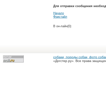
Для отправки сообщения необхо
Начало
Фристайл
В он-лайн(0):
собаки, породы собак, фото собак
«Догстер.ру». Все права защище
разрешена только с письменного
«Догстер.ру»