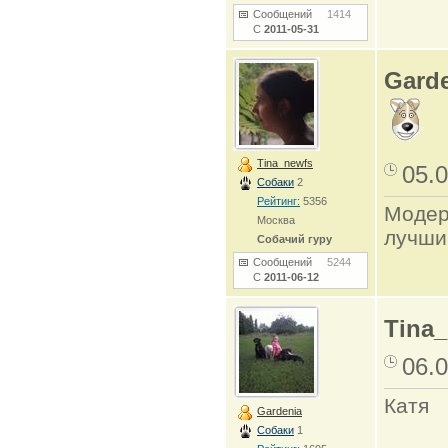
Сообщений
1414
С
2011-05-31
Gard
Tina_newfs
05.0
Собаки
2
Рейтинг:
5356
Модер
Москва
лучши
Собачий гуру
Сообщений
5244
С
2011-06-12
Tina
06.0
Катя
Gardenia
Собаки
1