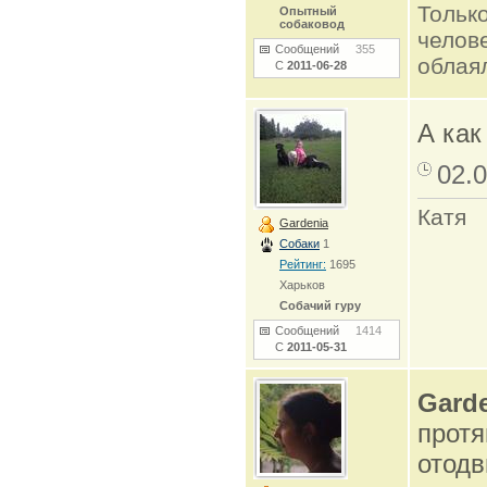
Только
Опытный
собаковод
челов
Сообщений
355
облаял
С
2011-06-28
А как
02.0
Катя
Gardenia
Собаки
1
Рейтинг:
1695
Харьков
Собачий гуру
Сообщений
1414
С
2011-05-31
Gard
протя
отодв