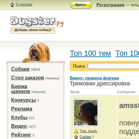
Регистрация
— влад
О портале
Добавь свою собаку!
Топ 100 тем
Топ 10
Поиск
Собаки
18658
Стол заказов
Важно: правила форума
Новинка!
Трюковая дрессировка
Биржа
щенков
Новинка!
Автор
Сообщение
Конкурсы
5
amsst
Реклама
Клубы
615
повн
Видео
1873
подде
Tina_newfs
Рейтинг
5
Собаки
2