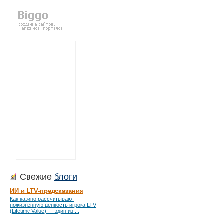
Свежие
блоги
ИИ и LTV-предсказания
Как казино рассчитывают
пожизненную ценность игрока LTV
(Lifetime Value) — один из ...