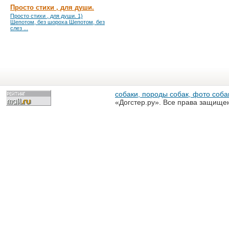
Просто стихи , для души.
Просто стихи , для души. 1)
Шепотом, без шороха Шепотом, без
слез ...
собаки, породы собак, фото собак
«Догстер.ру». Все права защище
разрешена только с письменного
«Догстер.ру»