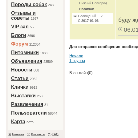
Нижний Новгород
Породы собак
243
Новичок
Отзывы и
Сообщений
2
советы
1367
буду ж
С
2017-01-06
VIP зал
55
06.0
Блоги
3696
Форум
212354
Для отправки сообщения необхо
Питомники
1888
Начало
1 группа
Объявления
23509
Новости
888
В он-лайн(0):
Статьи
2052
Клички
9913
Выставки
253
Развлечения
31
Пользователи
58644
Карта
бета
Главная
Контакты
FAQ