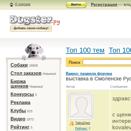
Регистрация
— влад
О портале
Добавь свою собаку!
Топ 100 тем
Топ 10
Поиск
Собаки
18658
Стол заказов
Важно: правила форума
Новинка!
выставка в Смоленске Рус
Биржа
щенков
Новинка!
Автор
Сообщение
Конкурсы
5
здравс
Реклама
Клубы
615
с щенк
Видео
1873
интере
TatkaZiger
kovale
Рейтинг
5
Рейтинг:
2