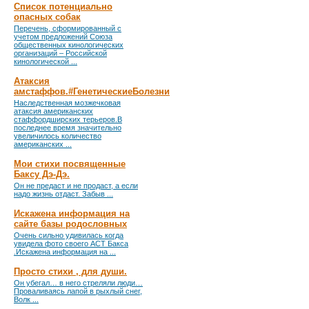
Список потенциально
опасных собак
Перечень, сформированный с
учетом предложений Союза
общественных кинологических
организаций – Российской
кинологической ...
Атаксия
амстаффов.#ГенетическиеБолезни
Наследственная мозжечковая
атаксия американских
стаффордширских терьеров.В
последнее время значительно
увеличилось количество
американских ...
Мои стихи посвященные
Баксу Дэ-Дэ.
Он не предаст и не продаст, а если
надо жизнь отдаст. Забыв ...
Искажена информация на
сайте базы родословных
Очень сильно удивилась когда
увидела фото своего АСТ Бакса
.Искажена информация на ...
Просто стихи , для души.
Он убегал… в него стреляли люди…
Проваливаясь лапой в рыхлый снег,
Волк ...