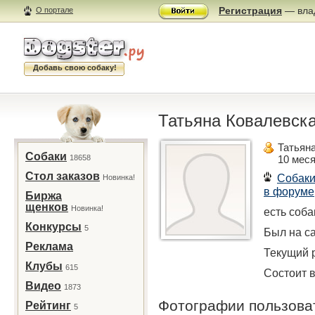
Регистрация
— влад
О портале
Добавь свою собаку!
Татьяна Ковалевская
Татьян
Собаки
18658
10 мес
Стол заказов
Собак
Новинка!
в форуме
Биржа
щенков
Новинка!
есть соба
Конкурсы
5
Был на са
Реклама
Текущий р
Клубы
615
Состоит в
Видео
1873
Фотографии пользов
Рейтинг
5