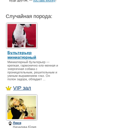
Будь другом, —
поставь кнопку
!
Случайная порода:
Бультерьер
миниатюрный
Миниатюрный бультерьер —
крепкая, гармонично ело-женная и
энергичная собака с
проницательным, решительным и
умным выражением глаз. Он
полон задора, обладает ...
VIP зал
Люся
Началова Юлия