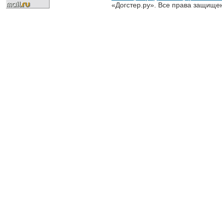
«Догстер.ру». Все права защище
разрешена только с письменного
«Догстер.ру»