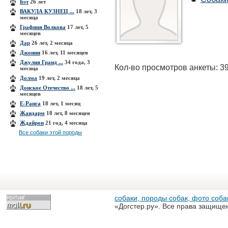
Бэт
26 лет
ВАКУЛА КУЗНЕЦ ...
18 лет, 3
месяца
Графиня Волкова
17 лет, 5
месяцев
Дар
26 лет, 2 месяца
Джонни
16 лет, 11 месяцев
Джулия Гранд ...
34 года, 3
Кол-во просмотров анкеты: 3
месяца
Долма
19 лет, 2 месяца
Донское Отечество ...
18 лет, 5
месяцев
Е-Ранга
18 лет, 1 месяц
Жандарм
18 лет, 8 месяцев
Ждайрон
21 год, 4 месяца
Все собаки этой породы
собаки, породы собак, фото собак
«Догстер.ру». Все права защище
разрешена только с письменного
«Догстер.ру»