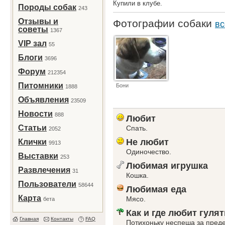
Купили в клубе.
Породы собак
243
Отзывы и
Фотографии собаки
вс
советы
1367
VIP зал
55
Блоги
3696
Форум
212354
Питомники
Бони
1888
Объявления
23509
Новости
888
Любит
Статьи
Спать.
2052
Не любит
Клички
9913
Одиночество.
Выставки
253
Любимая игрушка
Развлечения
31
Кошка.
Пользователи
58644
Любимая еда
Карта
Мясо.
бета
Как и где любит гулят
Главная
Контакты
FAQ
Потихоньку неспеша за преде