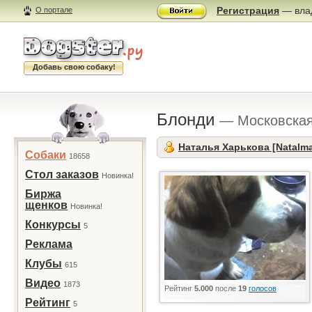
Регистрация
— влад
О портале
Добавь свою собаку!
Блонди
— Московская
Наталья Харькова [Natalm
Собаки
18658
Стол заказов
Новинка!
Биржа
щенков
Новинка!
Конкурсы
5
Реклама
Клубы
615
Видео
1873
Рейтинг
5.000
после
19
голосов
Рейтинг
5