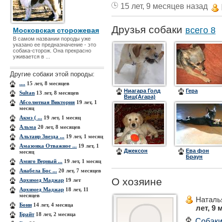
15 лет, 9 месяцев назад
Друзья собаки
всего 8
Московская сторожевая
В самом названии породы уже
указано ее предназначение - это
собака-сторож. Она прекрасно
уживается в ...
Другие собаки этой породы:
....
15 лет, 8 месяцев
Ниагара Голд
Гера
Sultan
13 лет, 8 месяцев
Виш(Агара)
Абсолютная Виктория
19 лет, 1
месяц
Акмэ ( ...
19 лет, 1 месяц
Альма
20 лет, 8 месяцев
Альтаир Звезда ...
19 лет, 1 месяц
Амазонка Отважное ...
19 лет, 1
Джексон
Ева фон
месяц
Браун
Амиго Верный ...
19 лет, 1 месяц
Анабела Бос ...
20 лет, 7 месяцев
О хозяине
Архимед Маджар
19 лет
Архимед Маджар
18 лет, 11
месяцев
Наталь
Бони
14 лет, 4 месяца
лет, 9 
Брайт
18 лет, 2 месяца
Собак