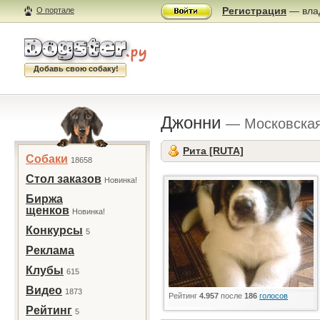
Регистрация
— влад
О портале
Добавь свою собаку!
Джонни
— Московская
Рита [RUTA]
Собаки
18658
Стол заказов
Новинка!
Биржа
щенков
Новинка!
Конкурсы
5
Реклама
Клубы
615
Видео
1873
Рейтинг
4.957
после
186
голосов
Рейтинг
5