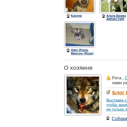
Каспер
Альта Брава
ДИНАСТИЯ
Аякс Италь
Менсон (Ясик)
О хозяине
Рита ,
С
нами у
Блог
Выставка с
чтобы зани
не только 
Собак