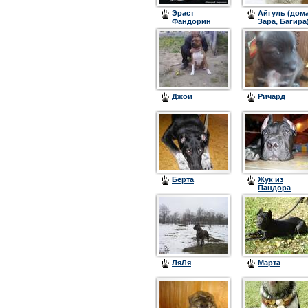
Эраст
Айгуль (дом
Фандорин
Зара, Багира
Герсталь
Аджент
Джои
Ричард
Берта
Жук из
Пандора
ЛяЛя
Марта