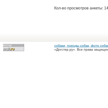
Кол-во просмотров анкеты: 1
собаки, породы собак, фото собак
«Догстер.ру». Все права защище
разрешена только с письменного
«Догстер.ру»