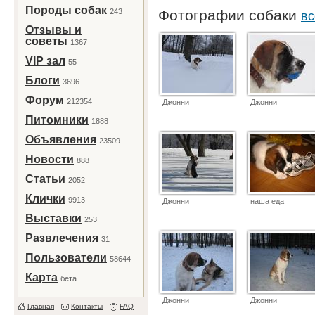
Породы собак
243
Фотографии собаки
вс
Отзывы и
советы
1367
VIP зал
55
Блоги
3696
Форум
212354
Джонни
Джонни
Питомники
1888
Объявления
23509
Новости
888
Статьи
2052
Клички
9913
Джонни
наша еда
Выставки
253
Развлечения
31
Пользователи
58644
Карта
бета
Джонни
Джонни
Главная
Контакты
FAQ