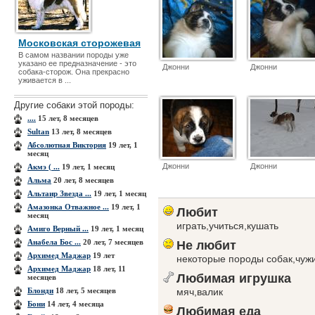
Московская сторожевая
В самом названии породы уже
указано ее предназначение - это
Джонни
Джонни
собака-сторож. Она прекрасно
уживается в ...
Другие собаки этой породы:
....
15 лет, 8 месяцев
Sultan
13 лет, 8 месяцев
Абсолютная Виктория
19 лет, 1
месяц
Джонни
Джонни
Акмэ ( ...
19 лет, 1 месяц
Альма
20 лет, 8 месяцев
Альтаир Звезда ...
19 лет, 1 месяц
Амазонка Отважное ...
19 лет, 1
Любит
месяц
играть,учиться,кушать
Амиго Верный ...
19 лет, 1 месяц
Анабела Бос ...
20 лет, 7 месяцев
Не любит
Архимед Маджар
19 лет
некоторые породы собак,чуж
Архимед Маджар
18 лет, 11
Любимая игрушка
месяцев
Блонди
18 лет, 5 месяцев
мяч,валик
Бони
14 лет, 4 месяца
Любимая еда