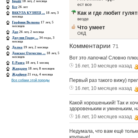
Брайт
18 лет, 2 месяца
ест все
Бэт
26 лет
Как и где любит гулят
ВАКУЛА КУЗНЕЦ ...
18 лет, 3
месяца
везде
Графиня Волкова
17 лет, 5
месяцев
Что умеет
Дар
26 лет, 2 месяца
ОКД
Джулия Гранд ...
34 года, 3
месяца
Комментарии
71
Долма
19 лет, 2 месяца
Донское Отечество ...
18 лет, 5
месяцев
Вот это лапочка! Словно плю
Е-Ранга
18 лет, 1 месяц
16 лет, 10 месяцев назад
Жандарм
18 лет, 8 месяцев
Ждайрон
21 год, 4 месяца
Первый раз такого вижу) прел
Все собаки этой породы
16 лет, 10 месяцев назад
Какой хорошенький! Так и хоче
здоровеньким и умненьким, на
16 лет, 10 месяцев назад
Недумала, что вам ещё тольк
крупные!