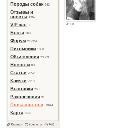
Породы собак
243
Отзывы и
советы
1367
Это я
VIP зал
55
Блоги
3696
Форум
212354
Питомники
1888
Объявления
23509
Новости
888
Статьи
2052
Клички
9913
Выставки
253
Развлечения
31
Пользователи
58644
Карта
бета
Главная
Контакты
FAQ