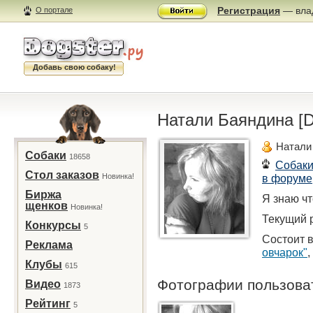
Регистрация
— влад
О портале
Добавь свою собаку!
Натали Баяндина [Di
Натали
Собаки
18658
Собак
Стол заказов
Новинка!
в форуме
Биржа
Я знаю ч
щенков
Новинка!
Текущий р
Конкурсы
5
Состоит в
Реклама
овчарок"
,
Клубы
615
Фотографии пользов
Видео
1873
Рейтинг
5