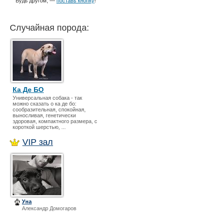
Будь другом, —
поставь кнопку
!
Случайная порода:
Ка Де БО
Универсальная собака - так
можно сказать о ка де бо:
сообразительная, спокойная,
выносливая, генетически
здоровая, компактного размера, с
короткой шерстью, ...
VIP зал
Уна
Александр Домогаров