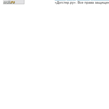
«Догстер.ру». Все права защище
разрешена только с письменного
«Догстер.ру»