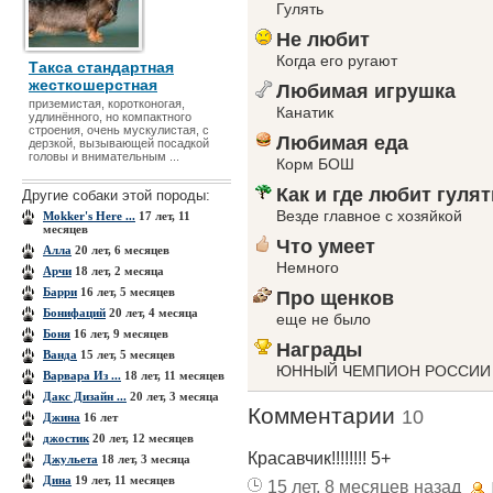
Гулять
Не любит
Когда его ругают
Такса стандартная
жесткошерстная
Любимая игрушка
приземистая, коротконогая,
Канатик
удлинённого, но компактного
строения, очень мускулистая, с
Любимая еда
дерзкой, вызывающей посадкой
головы и внимательным ...
Корм БОШ
Как и где любит гулят
Другие собаки этой породы:
Везде главное с хозяйкой
Mokker's Here ...
17 лет, 11
месяцев
Что умеет
Алла
20 лет, 6 месяцев
Немного
Арчи
18 лет, 2 месяца
Барри
16 лет, 5 месяцев
Про щенков
Бонифаций
20 лет, 4 месяца
еще не было
Боня
16 лет, 9 месяцев
Награды
Ванда
15 лет, 5 месяцев
ЮННЫЙ ЧЕМПИОН РОССИИ
Варвара Из ...
18 лет, 11 месяцев
Дакс Дизайн ...
20 лет, 3 месяца
Комментарии
10
Джина
16 лет
джостик
20 лет, 12 месяцев
Красавчик!!!!!!!! 5+
Джульета
18 лет, 3 месяца
Дина
19 лет, 11 месяцев
15 лет, 8 месяцев назад