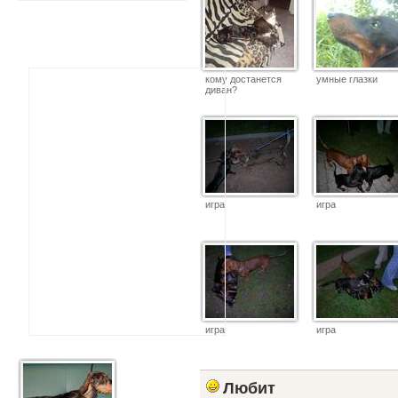
кому достанется
умные глазки
диван?
игра
игра
игра
игра
Любит