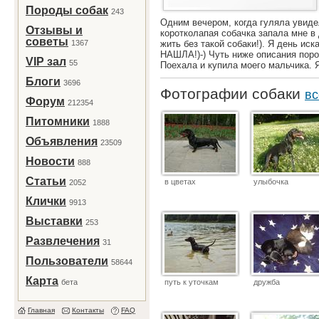
Породы собак
243
Одним вечером, когда гуляла увиде
Отзывы и
коротколапая собачка запала мне в 
советы
1367
жить без такой собаки!). Я день иск
НАШЛА!)-) Чуть ниже описания поро
VIP зал
55
Поехала и купила моего мальчика. 
Блоги
3696
Фотографии собаки
вс
Форум
212354
Питомники
1888
Объявления
23509
Новости
888
Статьи
в цветах
улыбочка
2052
Клички
9913
Выставки
253
Развлечения
31
Пользователи
58644
Карта
бета
путь к уточкам
дружба
Главная
Контакты
FAQ