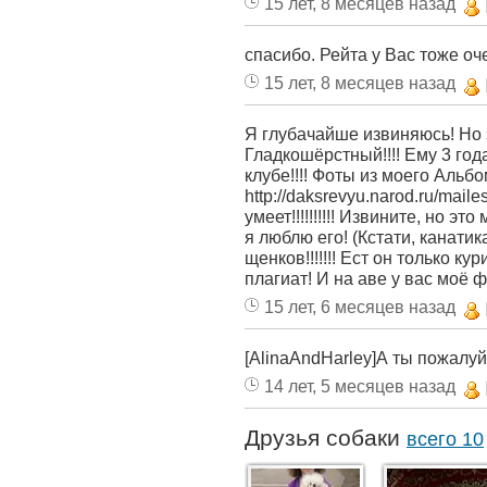
15 лет, 8 месяцев назад
спасибо. Рейта у Вас тоже оч
15 лет, 8 месяцев назад
Я глубачайше извиняюсь! Но э
Гладкошёрстный!!!! Ему 3 года
клубе!!!! Фоты из моего Альбом
http://daksrevyu.narod.ru/mailes.
умеет!!!!!!!!!! Извините, но эт
я люблю его! (Кстати, канатика
щенков!!!!!!! Ест он только ку
плагиат! И на аве у вас моё ф
15 лет, 6 месяцев назад
[AlinaAndHarley]А ты пожалуй
14 лет, 5 месяцев назад
Друзья собаки
всего 10