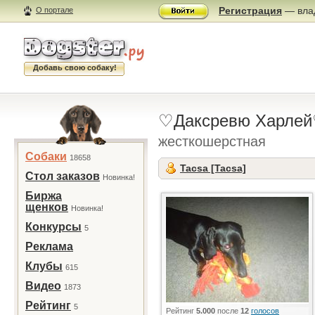
Регистрация
— влад
О портале
Добавь свою собаку!
♡Даксревю Харле
жесткошерстная
Собаки
18658
Tacsa [Tacsa]
Стол заказов
Новинка!
Биржа
щенков
Новинка!
Конкурсы
5
Реклама
Клубы
615
Видео
1873
Рейтинг
5
Рейтинг
5.000
после
12
голосов