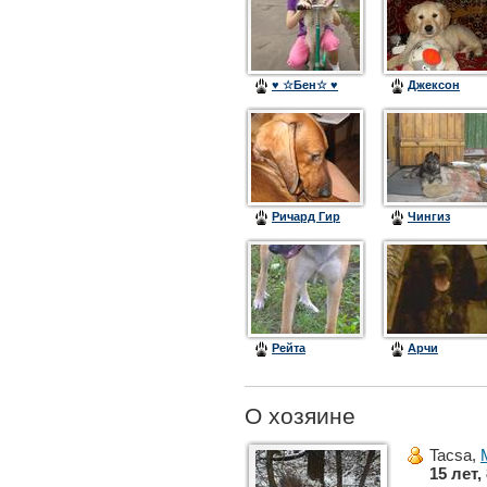
♥ ☆Бен☆ ♥
Джексон
Ричард Гир
Чингиз
Рейта
Арчи
О хозяине
Tacsa,
15 лет,