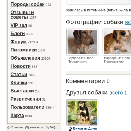
Породы собак
243
родилась в питомнике (вязка была в
Отзывы и
советы
1367
Фотографии собаки
вс
VIP зал
55
Блоги
3696
Форум
212354
Питомники
1888
Объявления
Варвара Из Ново-
Варвара Из Ново-
23509
Переделкино
Переделкино
Новости
888
Статьи
2052
Комментарии
0
Клички
9913
Выставки
Друзья собаки
253
всего 1
Развлечения
31
Пользователи
58644
Карта
бета
Главная
Контакты
FAQ
Викки из Дома