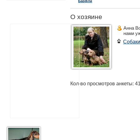
Барфли
(Ляля)
О хозяине
Анна В
нами у
Собак
Кол-во просмотров анкеты: 4