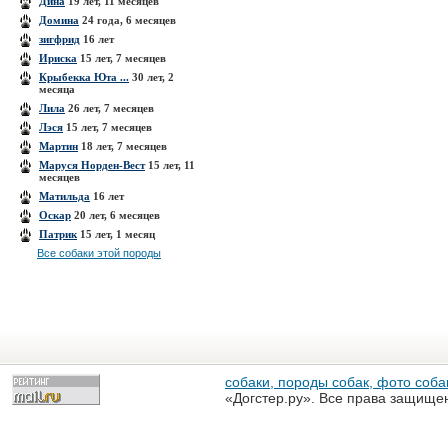
Дина
19 лет, 11 месяцев
Домина
24 года, 6 месяцев
зигфрид
16 лет
Ириска
15 лет, 7 месяцев
Крыбекка Юта ...
30 лет, 2
месяца
Лила
26 лет, 7 месяцев
Лэся
15 лет, 7 месяцев
Мартин
18 лет, 7 месяцев
Маруся Норден-Вест
15 лет, 11
месяцев
Матильда
16 лет
Оскар
20 лет, 6 месяцев
Патрик
15 лет, 1 месяц
Все собаки этой породы
собаки, породы собак, фото собак
«Догстер.ру». Все права защище
разрешена только с письменного
«Догстер.ру»