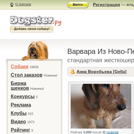
Регистрация
— влад
О портале
Добавь свою собаку!
Варвара Из Ново-П
стандартная жесткошер
Собаки
18658
Анна Воробьева [Gella]
Стол заказов
Новинка!
Биржа
щенков
Новинка!
Конкурсы
5
Реклама
Клубы
615
Видео
1873
Рейтинг
5
Рейтинг
5.000
после
11
голосов