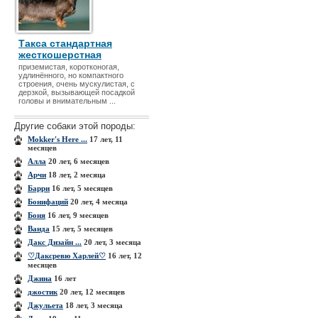
Такса стандартная
жесткошерстная
приземистая, коротконогая,
удлинённого, но компактного
строения, очень мускулистая, с
дерзкой, вызывающей посадкой
головы и внимательным ...
Другие собаки этой породы:
Mokker's Here ...
17 лет, 11
месяцев
Алла
20 лет, 6 месяцев
Арчи
18 лет, 2 месяца
Барри
16 лет, 5 месяцев
Бонифаций
20 лет, 4 месяца
Боня
16 лет, 9 месяцев
Ванда
15 лет, 5 месяцев
Дакс Дизайн ...
20 лет, 3 месяца
♡Даксревю Харлей♡
16 лет, 12
месяцев
Джина
16 лет
джостик
20 лет, 12 месяцев
Джульета
18 лет, 3 месяца