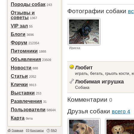
Породы собак
243
Фотографии собаки
вс
Отзывы и
советы
1367
VIP зал
55
Блоги
3696
Форум
212354
Ириска
Питомники
1888
Объявления
23509
Любит
Новости
888
играть, бегать, грызть кости, к
Статьи
2052
Любимая игрушка
Клички
9913
Собака
Выставки
253
Комментарии
0
Развлечения
31
Пользователи
Друзья собаки
58644
всего 4
Карта
бета
Главная
Контакты
FAQ