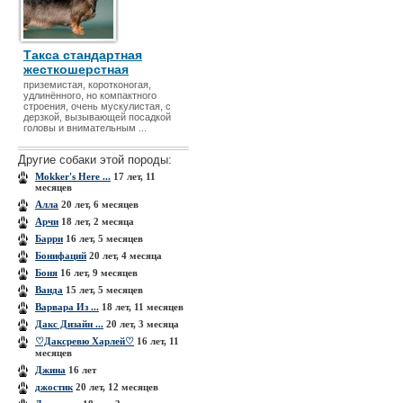
Такса стандартная
жесткошерстная
приземистая, коротконогая,
удлинённого, но компактного
строения, очень мускулистая, с
дерзкой, вызывающей посадкой
головы и внимательным ...
Другие собаки этой породы:
Mokker's Here ...
17 лет, 11
месяцев
Алла
20 лет, 6 месяцев
Арчи
18 лет, 2 месяца
Барри
16 лет, 5 месяцев
Бонифаций
20 лет, 4 месяца
Боня
16 лет, 9 месяцев
Ванда
15 лет, 5 месяцев
Варвара Из ...
18 лет, 11 месяцев
Дакс Дизайн ...
20 лет, 3 месяца
♡Даксревю Харлей♡
16 лет, 11
месяцев
Джина
16 лет
джостик
20 лет, 12 месяцев