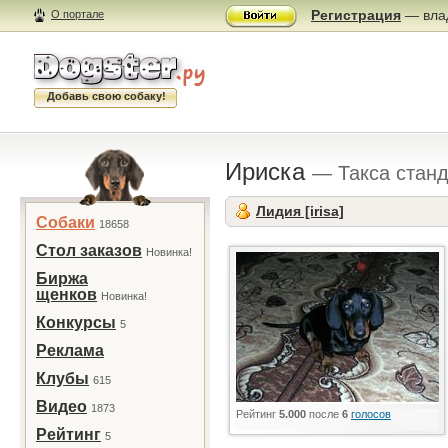
Регистрация
— влад
О портале
Добавь свою собаку!
Ириска
— Такса стан
Лидия [irisa]
Собаки
18658
Стол заказов
Новинка!
Биржа
щенков
Новинка!
Конкурсы
5
Реклама
Клубы
615
Видео
1873
Рейтинг
5.000
после
6
голосов
Рейтинг
5