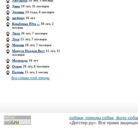
Джульета
18 лет, 3 месяца
Дина
19 лет, 11 месяцев
Домина
24 года, 6 месяцев
зигфрид
16 лет
Крыбекка Юта ...
30 лет, 2
месяца
Лила
26 лет, 7 месяцев
Лэся
15 лет, 7 месяцев
Мартин
18 лет, 7 месяцев
Маруся Норден-Вест
15 лет, 11
месяцев
Матильда
16 лет
Оскар
20 лет, 6 месяцев
Патрик
15 лет, 1 месяц
Все собаки этой породы
собаки, породы собак, фото собак
«Догстер.ру». Все права защище
разрешена только с письменного
«Догстер.ру»