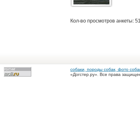
Кол-во просмотров анкеты: 5
собаки, породы собак, фото собак
«Догстер.ру». Все права защище
разрешена только с письменного
«Догстер.ру»