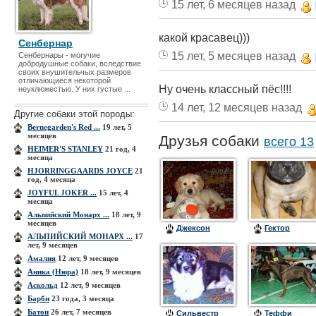
15 лет, 6 месяцев назад
какой красавец)))
Сенбернар
15 лет, 5 месяцев назад
Сенбернары - могучие
добродушные собаки, вследствие
своих внушительчых размеров
отличающиеся некоторой
Ну очень классный пёс!!!!
неуклюжестью. У них густые ...
14 лет, 12 месяцев назад
Другие собаки этой породы:
Bernegarden's Red ...
19 лет, 5
месяцев
Друзья собаки
всего 13
HEIMER'S STANLEY
21 год, 4
месяца
HJORRINGGAARDS JOYCE
21
год, 4 месяца
JOYFUL JOKER ...
15 лет, 4
месяца
Альпийский Монарх ...
18 лет, 9
месяцев
Джексон
Гектор
АЛЬПИЙСКИЙ МОНАРХ ...
17
лет, 9 месяцев
Амалия
12 лет, 9 месяцев
Аника (Нюра)
18 лет, 9 месяцев
Аскольд
12 лет, 9 месяцев
Барби
23 года, 3 месяца
Батон
26 лет, 7 месяцев
Сильвестр
Теффи