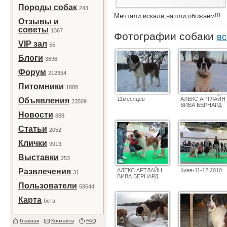
Породы собак
243
Мечтали,искали,нашли,обожаем!!!
Отзывы и
советы
1367
Фотографии собаки
вс
VIP зал
55
Блоги
3696
Форум
212354
Питомники
1888
11месяцев
АЛЕКС АРТЛАЙН
Объявления
23509
ВИВА БЕРНАРД
Новости
888
Статьи
2052
Клички
9913
Выставки
253
Развлечения
АЛЕКС АРТЛАЙН
Киев-11-12.2010
31
ВИВА БЕРНАРД
Пользователи
58644
Карта
бета
Главная
Контакты
FAQ