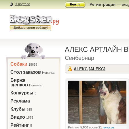
Регистрация
— влад
О портале
Добавь свою собаку!
АЛЕКС АРТЛАЙН 
Сенбернар
Собаки
18658
ALEKC [ALEKC]
Стол заказов
Новинка!
Биржа
щенков
Новинка!
Конкурсы
5
Реклама
Клубы
615
Видео
1873
Рейтинг
5
Рейтинг
5.000
после
21
голосов