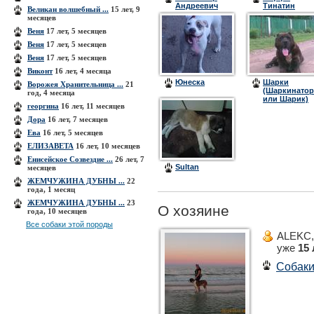
Андреевич
Тинатин
Великан волшебный ...
15 лет, 9
Тальони
месяцев
Веня
17 лет, 5 месяцев
Веня
17 лет, 5 месяцев
Веня
17 лет, 5 месяцев
Виконт
16 лет, 4 месяца
Юнеска
Шарки
Ворожея Хранительница ...
21
(Шаркинатор
год, 4 месяца
или Шарик)
георгина
16 лет, 11 месяцев
Дора
16 лет, 7 месяцев
Ева
16 лет, 5 месяцев
ЕЛИЗАВЕТА
16 лет, 10 месяцев
Енисейское Созвездие ...
26 лет, 7
Sultan
месяцев
ЖЕМЧУЖИНА ДУБНЫ ...
22
года, 1 месяц
ЖЕМЧУЖИНА ДУБНЫ ...
23
О хозяине
года, 10 месяцев
Все собаки этой породы
ALEKC
уже
15 
Собак