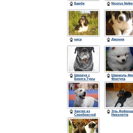
Барби
Nicerus Nelke
киса
Джонни
Шервуд с
Шармэль Фе
Берега Туры
Фортуна
Хантер из
Эль Дофрош
Серебристой
Николетта
Гавани