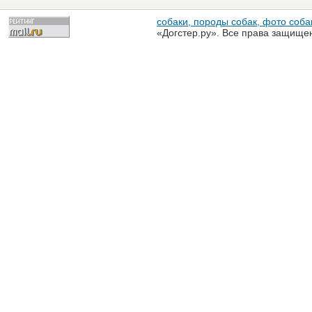
собаки, породы собак, фото собак
«Догстер.ру». Все права защище
разрешена только с письменного
«Догстер.ру»