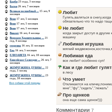
Барби
23 года, 3 месяца
Батон
26 лет, 7 месяцев
Великан волшебный ...
15 лет, 9
Любит
месяцев
Гулять,валяться в снегу,когд
Веня
17 лет, 5 месяцев
обязательно что то надо тащи
Веня
17 лет, 5 месяцев
Не любит
Веня
17 лет, 5 месяцев
когда закрыт доступ в другие
Виконт
16 лет, 4 месяца
машину
Ворожея Хранительница ...
21
год, 4 месяца
Любимая игрушка
георгина
16 лет, 11 месяцев
мягкий медвежонок,косточка,
Ева
16 лет, 5 месяцев
Любимая еда
ЕЛИЗАВЕТА
16 лет, 10 месяцев
Енисейское Созвездие ...
26 лет, 7
все любит! особенно суп!
месяцев
Как и где любит гулят
ЖЕМЧУЖИНА ДУБНЫ ...
22
года, 1 месяц
в лесу
ЖЕМЧУЖИНА ДУБНЫ ...
23
года, 10 месяцев
Что умеет
Все собаки этой породы
Откликается на кличку,поним
мне","фу","сидеть","лежать"
Про щенков
она еще сама щенок!)))
Комментарии
7