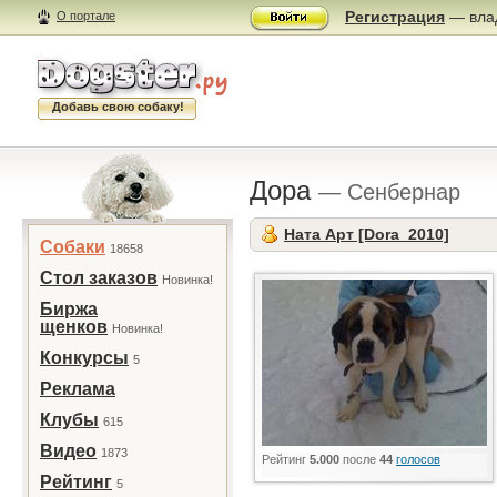
Регистрация
— влад
О портале
Добавь свою собаку!
Дора
— Сенбернар
Ната Арт [Dora_2010]
Собаки
18658
Стол заказов
Новинка!
Биржа
щенков
Новинка!
Конкурсы
5
Реклама
Клубы
615
Видео
1873
Рейтинг
5.000
после
44
голосов
Рейтинг
5