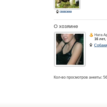
георгина
О хозяине
Ната А
16 лет,
Собак
Кол-во просмотров анкеты: 5