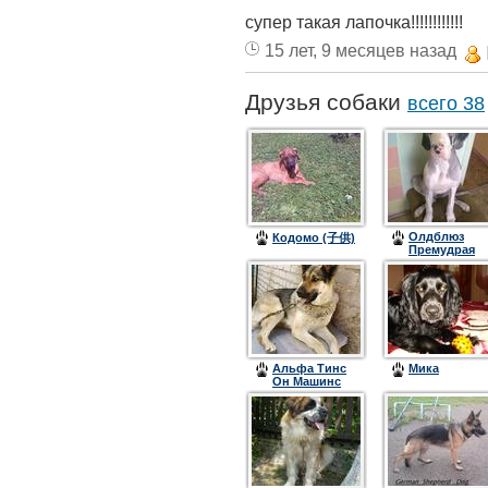
супер такая лапочка!!!!!!!!!!!!
15 лет, 9 месяцев назад
Друзья собаки
всего 38
Олдблюз
Кодомо (子供)
Премудрая
Василиса
Альфа Тинс
Мика
Он Машинс