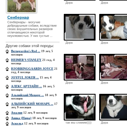
Дора
Дора
Сенбернар
Сенбернары - могучие
добродушные собаки, вследствие
своих внушительчых размеров
отличающиеся некоторой
неуклюжестью. У них густые ...
Дора
Дора
Другие собаки этой породы:
Bernegarden's Red ...
19 лет, 5
месяцев
HEIMER'S STANLEY
21 год, 4
месяца
HJORRINGGAARDS JOYCE
21
год, 4 месяца
JOYFUL JOKER ...
15 лет, 4
месяца
Дора
Дора
АЛЕКС АРТЛАЙН ...
16 лет, 5
месяцев
Альпийский Монарх ...
18 лет, 9
месяцев
АЛЬПИЙСКИЙ МОНАРХ ...
17
лет, 9 месяцев
Амалия
12 лет, 9 месяцев
Аника (Нюра)
18 лет, 9 месяцев
так мы спииим))))
Дора
Аскольд
12 лет, 9 месяцев