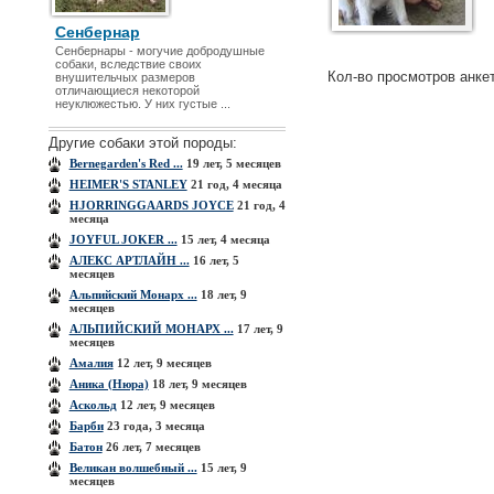
Сенбернар
Сенбернары - могучие добродушные
собаки, вследствие своих
Кол-во просмотров анке
внушительчых размеров
отличающиеся некоторой
неуклюжестью. У них густые ...
Другие собаки этой породы:
Bernegarden's Red ...
19 лет, 5 месяцев
HEIMER'S STANLEY
21 год, 4 месяца
HJORRINGGAARDS JOYCE
21 год, 4
месяца
JOYFUL JOKER ...
15 лет, 4 месяца
АЛЕКС АРТЛАЙН ...
16 лет, 5
месяцев
Альпийский Монарх ...
18 лет, 9
месяцев
АЛЬПИЙСКИЙ МОНАРХ ...
17 лет, 9
месяцев
Амалия
12 лет, 9 месяцев
Аника (Нюра)
18 лет, 9 месяцев
Аскольд
12 лет, 9 месяцев
Барби
23 года, 3 месяца
Батон
26 лет, 7 месяцев
Великан волшебный ...
15 лет, 9
месяцев