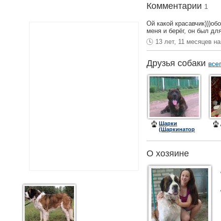
Комментарии
1
Ой какой красавчик)))об
меня и берёг, он был для
13 лет, 11 месяцев н
Друзья собаки
все
Шарки
(Шаркинатор
или Шарик)
О хозяине