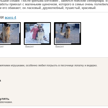
льшой собаке. После фильма Бетховен , занялся поиском сенбернара. В
работы приехал с маленьким щеночком, которого в семье очень полюбил
и его обажают, он ласковый, дружелюбный, пушистый, красивый.
аки
всего 4
онт
Виконт
Виконт
 мягкими игрушками, особенно любил погрызть в песочнице лопатку и ведерко.
а
гулять
девочками.