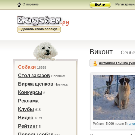
О портале
Регистраци
Добавь свою собаку!
Виконт
— Сенбе
Антонина Глушко [Vik
Собаки
18658
Стол заказов
Новинка!
Биржа щенков
Новинка!
Конкурсы
5
Реклама
Клубы
615
Видео
1873
Рейтинг
5.000
после
5
голо
Рейтинг
5
Породы собак