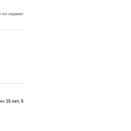
ы тот охранял
уже
15 лет, 5