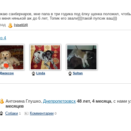
ожаю санбернаров, мне папа в три годика под ёлку щенка положил, чтоб
 меня нянькой аж до 6 лет, Топик его звали))))такой пупсик ваш)))
азад
[siseli14]
го 4
Джексон
Linda
Sultan
Антонина Глушко,
Днепропетровск
48 лет, 4 месяца
, с нами 
месяцев
Собаки
Комментарии
1
0