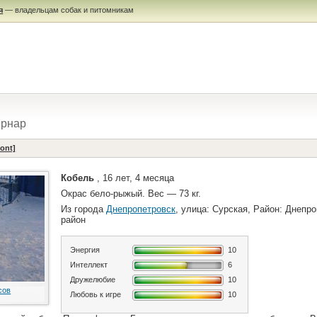
я
— владельцам собак и питомникам
рнар
ont]
Кобель
, 16 лет, 4 месяца
Окрас бело-рыжый. Вес — 73 кг.
Из города
Днепропетровск
, улица: Сурская, Район: Днепр
район
Энергия
10
Интеллект
6
Дружелюбие
10
сов
Любовь к игре
10