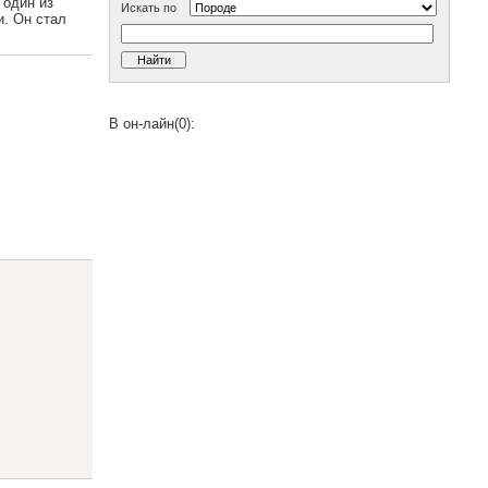
 один из
Искать по
и. Он стал
В он-лайн(0):