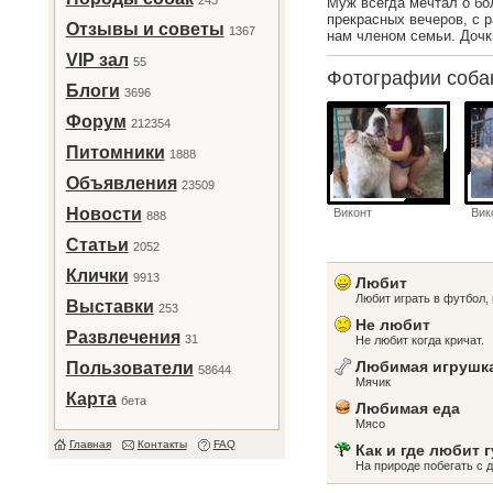
243
Муж всегда мечтал о бо
прекрасных вечеров, с 
Отзывы и советы
1367
нам членом семьи. Дочк
VIP зал
55
Фотографии соб
Блоги
3696
Форум
212354
Питомники
1888
Объявления
23509
Новости
Виконт
Вик
888
Статьи
2052
Клички
9913
Любит
Любит играть в футбол,
Выставки
253
Не любит
Развлечения
31
Не любит когда кричат.
Любимая игрушк
Пользователи
58644
Мячик
Карта
бета
Любимая еда
Мясо
Главная
Контакты
FAQ
Как и где любит 
На природе побегать с 