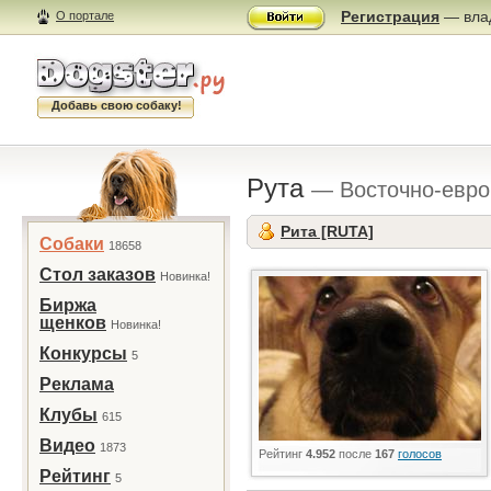
Регистрация
— влад
О портале
Добавь свою собаку!
Рута
— Восточно-евро
Рита [RUTA]
Собаки
18658
Стол заказов
Новинка!
Биржа
щенков
Новинка!
Конкурсы
5
Реклама
Клубы
615
Видео
1873
Рейтинг
4.952
после
167
голосов
Рейтинг
5