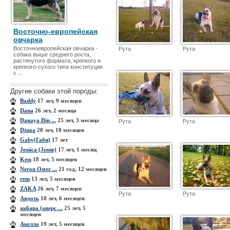
Восточно-европейская
овчарка
Восточноевропейская овчарка -
Рута
Рута
собака выше среднего роста,
растянутого формата, крепкого и
крепкого-сухого типа конституции
с ...
Другие собаки этой породы:
Baddy
17 лет, 9 месяцев
Dana
26 лет, 2 месяца
Danaya Din ...
25 лет, 3 месяца
Рута
Рута
Djuga
20 лет, 10 месяцев
Gaby(Габи)
17 лет
Jessica (Jessie)
17 лет, 1 месяц
Kess
18 лет, 5 месяцев
Neron Oster ...
21 год, 12 месяцев
rem
13 лет, 5 месяцев
ZAKA
26 лет, 7 месяцев
Рута
Рута
Авдоть
18 лет, 6 месяцев
акбара (аверс ...
25 лет, 5
месяцев
Акелла
19 лет, 5 месяцев