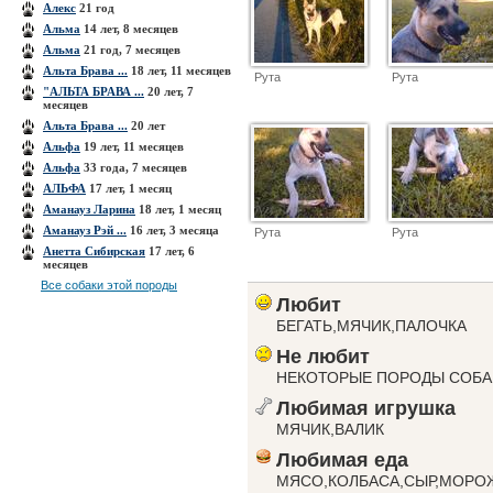
Алекс
21 год
Альма
14 лет, 8 месяцев
Альма
21 год, 7 месяцев
Альта Брава ...
18 лет, 11 месяцев
Рута
Рута
"АЛЬТА БРАВА ...
20 лет, 7
месяцев
Альта Брава ...
20 лет
Альфа
19 лет, 11 месяцев
Альфа
33 года, 7 месяцев
АЛЬФА
17 лет, 1 месяц
Аманауз Ларина
18 лет, 1 месяц
Аманауз Рэй ...
16 лет, 3 месяца
Рута
Рута
Анетта Сибирская
17 лет, 6
месяцев
Все собаки этой породы
Любит
БЕГАТЬ,МЯЧИК,ПАЛОЧКА
Не любит
НЕКОТОРЫЕ ПОРОДЫ СОБАК
Любимая игрушка
МЯЧИК,ВАЛИК
Любимая еда
МЯСО,КОЛБАСА,СЫР,МОРО