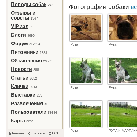
Породы собак
243
Фотографии собаки
вс
Отзывы и
советы
1367
VIP зал
55
Блоги
3696
Форум
212354
Рута
Рута
Питомники
1888
Объявления
23509
Новости
888
Статьи
2052
Клички
9913
Рута
Рута
Выставки
253
Развлечения
31
Пользователи
58644
Карта
бета
Рута
РУТА И МАРТИН
Главная
Контакты
FAQ