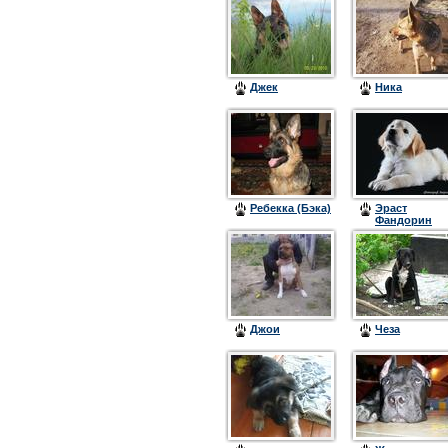
Джек
Ника
Ребекка (Бэка)
Эраст
Фандорин
Герсталь
Аджент
Джои
Чеза