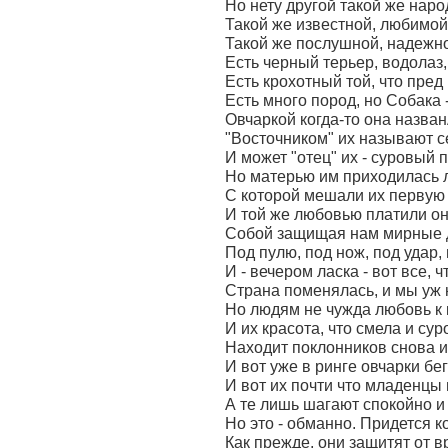
Но нету другой такой же наро
Такой же известной, любимой 
Такой же послушной, надежн
Есть черный терьер, водолаз,
Есть крохотный той, что пред
Есть много пород, но Собака -
Овчаркой когда-то она назван
"Восточником" их называют с
И может "отец" их - суровый п
Но матерью им приходилась 
С которой мешали их первую 
И той же любовью платили он
Собой защищая нам мирные 
Под пулю, под нож, под удар, н
И - вечером ласка - вот все, ч
Страна поменялась, и мы уж н
Но людям не чужда любовь к 
И их красота, что смела и сур
Находит поклонников снова и
И вот уже в ринге овчарки бег
И вот их почти что младенцы 
А те лишь шагают спокойно и 
Но это - обманно. Придется к
Как прежде, они защитят от в