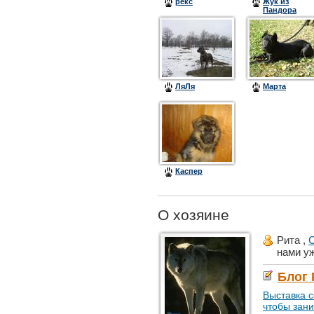
рекс
Жук из
Пандора
ЛяЛя
Марта
Каспер
О хозяине
Рита ,
С
нами у
Блог
Выставка с
чтобы зани