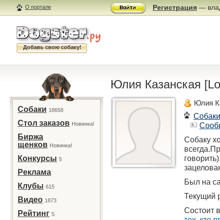
Регистрация
— влад
О портале
Добавь свою собаку!
Юлия Казанская [Lo
Юлия К
Собаки
18658
Собак
Стол заказов
Новинка!
Сооб
Биржа
Собаку х
щенков
Новинка!
всегда.Пр
говорить)
Конкурсы
5
зацелова
Реклама
Был на са
Клубы
615
Текущий р
Видео
1873
Состоит в
Рейтинг
5
тех, кто 