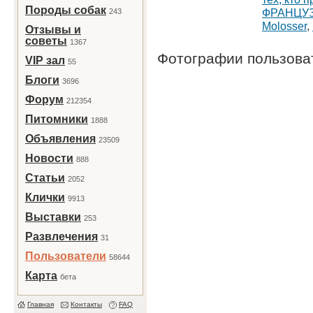
Породы собак
ФРАНЦУЗ
243
Molosser
,
Отзывы и
советы
1367
Фотографии пользов
VIP зал
55
Блоги
3696
Форум
212354
Питомники
1888
Объявления
23509
Новости
888
Статьи
2052
Клички
9913
Выставки
253
Развлечения
31
Пользователи
58644
Карта
бета
Главная
Контакты
FAQ