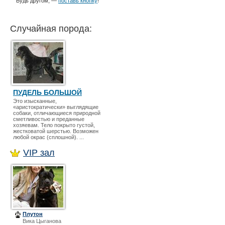
Будь другом, —
поставь кнопку
!
Случайная порода:
ПУДЕЛЬ БОЛЬШОЙ
Это изысканные,
«аристократически» выглядящие
собаки, отличающиеся природной
сметливостью и преданные
хозяевам. Тело покрыто густой,
жестковатой шерстью. Возможен
любой окрас (сплошной). ...
VIP зал
Плутон
Вика Цыганова