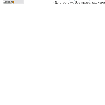
«Догстер.ру». Все права защище
разрешена только с письменного
«Догстер.ру»